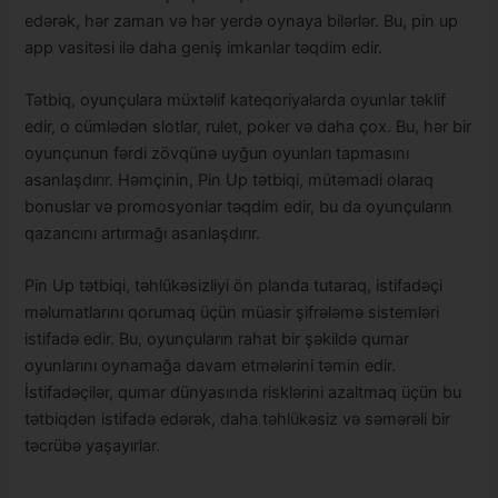
edərək, hər zaman və hər yerdə oynaya bilərlər. Bu, pin up
app vasitəsi ilə daha geniş imkanlar təqdim edir.
Tətbiq, oyunçulara müxtəlif kateqoriyalarda oyunlar təklif
edir, o cümlədən slotlar, rulet, poker və daha çox. Bu, hər bir
oyunçunun fərdi zövqünə uyğun oyunları tapmasını
asanlaşdırır. Həmçinin, Pin Up tətbiqi, mütəmadi olaraq
bonuslar və promosyonlar təqdim edir, bu da oyunçuların
qazancını artırmağı asanlaşdırır.
Pin Up tətbiqi, təhlükəsizliyi ön planda tutaraq, istifadəçi
məlumatlarını qorumaq üçün müasir şifrələmə sistemləri
istifadə edir. Bu, oyunçuların rahat bir şəkildə qumar
oyunlarını oynamağa davam etmələrini təmin edir.
İstifadəçilər, qumar dünyasında risklərini azaltmaq üçün bu
tətbiqdən istifadə edərək, daha təhlükəsiz və səmərəli bir
təcrübə yaşayırlar.