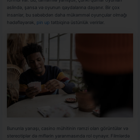
əslində, şansa və oyunun qaydalarına dayanır. Bir çox
insanlar, bu səbəbdən daha mükəmməl oyunçular olmağı
hədəfləyərək,
pin up
tətbiqinə üstünlük verirlər.
Bununla yanaşı, casino mühitinin rəmzi olan görüntülər və
stereotiplər də miflərin yaranmasında rol oynayır. Filmlərdə