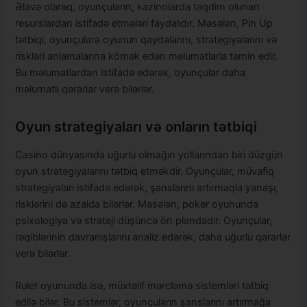
Əlavə olaraq, oyunçuların, kazinolarda təqdim olunan
resurslardan istifadə etmələri faydalıdır. Məsələn, Pin Up
tətbiqi, oyunçulara oyunun qaydalarını, strategiyalarını və
riskləri anlamalarına kömək edən məlumatlarla təmin edir.
Bu məlumatlardan istifadə edərək, oyunçular daha
məlumatlı qərarlar verə bilərlər.
Oyun strategiyaları və onların tətbiqi
Casino dünyasında uğurlu olmağın yollarından biri düzgün
oyun strategiyalarını tətbiq etməkdir. Oyunçular, müvafiq
strategiyaları istifadə edərək, şanslarını artırmaqla yanaşı,
risklərini də azalda bilərlər. Məsələn, poker oyununda
psixologiya və strateji düşüncə ön plandadır. Oyunçular,
rəqiblərinin davranışlarını analiz edərək, daha uğurlu qərarlar
verə bilərlər.
Rulet oyununda isə, müxtəlif mərcləmə sistemləri tətbiq
edilə bilər. Bu sistemlər, oyunçuların şanslarını artırmağa