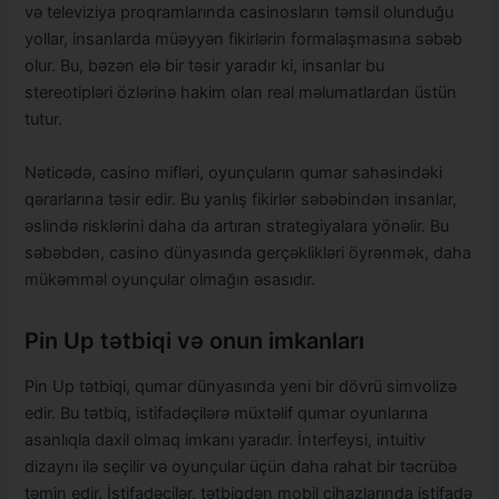
və televiziya proqramlarında casinosların təmsil olunduğu
yollar, insanlarda müəyyən fikirlərin formalaşmasına səbəb
olur. Bu, bəzən elə bir təsir yaradır ki, insanlar bu
stereotipləri özlərinə hakim olan real məlumatlardan üstün
tutur.
Nəticədə, casino mifləri, oyunçuların qumar sahəsindəki
qərarlarına təsir edir. Bu yanlış fikirlər səbəbindən insanlar,
əslində risklərini daha da artıran strategiyalara yönəlir. Bu
səbəbdən, casino dünyasında gerçəklikləri öyrənmək, daha
mükəmməl oyunçular olmağın əsasıdır.
Pin Up tətbiqi və onun imkanları
Pin Up tətbiqi, qumar dünyasında yeni bir dövrü simvolizə
edir. Bu tətbiq, istifadəçilərə müxtəlif qumar oyunlarına
asanlıqla daxil olmaq imkanı yaradır. İnterfeysi, intuitiv
dizaynı ilə seçilir və oyunçular üçün daha rahat bir təcrübə
təmin edir. İstifadəçilər, tətbiqdən mobil cihazlarında istifadə