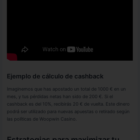
Ejemplo de cálculo de cashback
Imaginemos que has apostado un total de 1000 € en un
mes, y tus pérdidas netas han sido de 200 €. Si el
cashback es del 10%, recibirás 20 € de vuelta. Este dinero
podrá ser utilizado para nuevas apuestas o retirado según
las políticas de Woopwin Casino.
Estrategias para maximizar tu