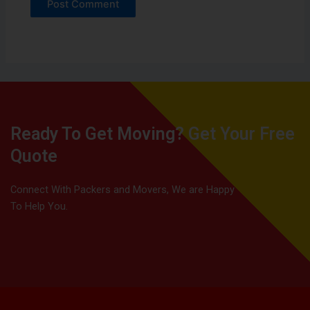
Ready To Get Moving? Get Your Free
Quote
Connect With Packers and Movers, We are Happy
To Help You.