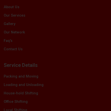
r
m
About Us
Our Services
Gallery
Our Network
Faq's
Contact Us
Service Details
Packing and Moving
Loading and Unloading
House-hold Shifting
Office Shifting
Local Shifting