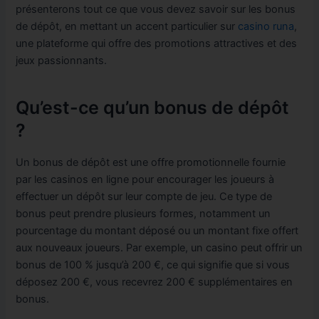
présenterons tout ce que vous devez savoir sur les bonus
de dépôt, en mettant un accent particulier sur
casino runa
,
une plateforme qui offre des promotions attractives et des
jeux passionnants.
Qu’est-ce qu’un bonus de dépôt
?
Un bonus de dépôt est une offre promotionnelle fournie
par les casinos en ligne pour encourager les joueurs à
effectuer un dépôt sur leur compte de jeu. Ce type de
bonus peut prendre plusieurs formes, notamment un
pourcentage du montant déposé ou un montant fixe offert
aux nouveaux joueurs. Par exemple, un casino peut offrir un
bonus de 100 % jusqu’à 200 €, ce qui signifie que si vous
déposez 200 €, vous recevrez 200 € supplémentaires en
bonus.