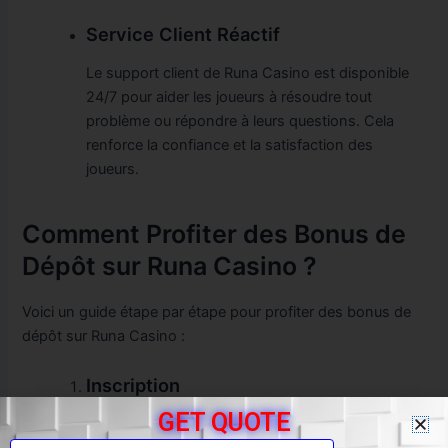
Service Client Réactif
Le support client de Runa Casino est disponible
24/7 pour aider les joueurs à résoudre tout
problème ou répondre à leurs questions. Cela
renforce la confiance et la satisfaction des
joueurs.
Comment Profiter des Bonus de
Dépôt sur Runa Casino ?
Voici un guide étape par étape pour profiter des bonus de
dépôt sur Runa Casino :
Inscription
GET QUOTE
Rendez-vous sur le site de Runa Casino et créez
un compte. L’inscription est rapide et facile.