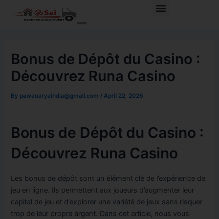
Skip
Post
Menu
to
navigation
content
Bonus de Dépôt du Casino :
Découvrez Runa Casino
By
pawanaryaindia@gmail.com
/
April 22, 2026
Bonus de Dépôt du Casino :
Découvrez Runa Casino
Les bonus de dépôt sont un élément clé de l’expérience de
jeu en ligne. Ils permettent aux joueurs d’augmenter leur
capital de jeu et d’explorer une variété de jeux sans risquer
trop de leur propre argent. Dans cet article, nous vous