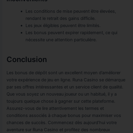
Les conditions de mise peuvent être élevées,
rendant le retrait des gains difficile.
Les jeux éligibles peuvent être limités.
Les bonus peuvent expirer rapidement, ce qui
nécessite une attention particulière.
Conclusion
Les bonus de dépôt sont un excellent moyen d’améliorer
votre expérience de jeu en ligne. Runa Casino se démarque
par ses offres intéressantes et un service client de qualité.
Que vous soyez un nouveau joueur ou un habitué, il y a
toujours quelque chose à gagner sur cette plateforme.
Assurez-vous de lire attentivement les termes et
conditions associés à chaque bonus pour maximiser vos
chances de succès. Commencez dès aujourd’hui votre
aventure sur Runa Casino et profitez des nombreux