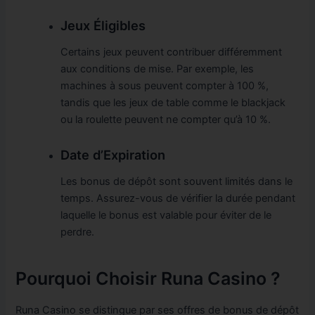
Jeux Éligibles
Certains jeux peuvent contribuer différemment
aux conditions de mise. Par exemple, les
machines à sous peuvent compter à 100 %,
tandis que les jeux de table comme le blackjack
ou la roulette peuvent ne compter qu’à 10 %.
Date d’Expiration
Les bonus de dépôt sont souvent limités dans le
temps. Assurez-vous de vérifier la durée pendant
laquelle le bonus est valable pour éviter de le
perdre.
Pourquoi Choisir Runa Casino ?
Runa Casino se distingue par ses offres de bonus de dépôt