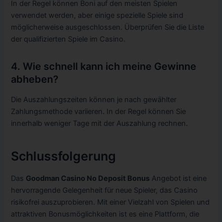
In der Regel können Boni auf den meisten Spielen
verwendet werden, aber einige spezielle Spiele sind
möglicherweise ausgeschlossen. Überprüfen Sie die Liste
der qualifizierten Spiele im Casino.
4. Wie schnell kann ich meine Gewinne
abheben?
Die Auszahlungszeiten können je nach gewählter
Zahlungsmethode variieren. In der Regel können Sie
innerhalb weniger Tage mit der Auszahlung rechnen.
Schlussfolgerung
Das
Goodman Casino No Deposit Bonus
Angebot ist eine
hervorragende Gelegenheit für neue Spieler, das Casino
risikofrei auszuprobieren. Mit einer Vielzahl von Spielen und
attraktiven Bonusmöglichkeiten ist es eine Plattform, die