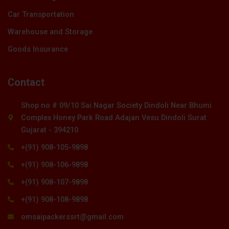
Car Transportation
Warehouse and Storage
Goods Insurance
Contact
Shop no # 09/10 Sai Nagar Society Dindoli Near Bhumi
Complex Honey Park Road Adajan Vesu Dindoli Surat
Gujarat - 394210
+(91) 908-105-9898
+(91) 908-106-9898
+(91) 908-107-9898
+(91) 908-108-9898
omsaipackerssrt@gmail.com