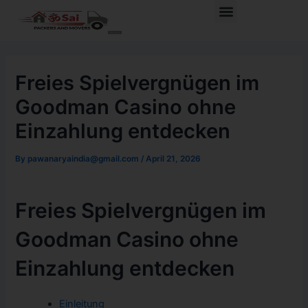
Skip
Post
Menu
to
navigation
content
Freies Spielvergnügen im
Goodman Casino ohne
Einzahlung entdecken
By
pawanaryaindia@gmail.com
/
April 21, 2026
Freies Spielvergnügen im
Goodman Casino ohne
Einzahlung entdecken
Einleitung