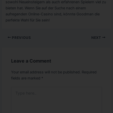
sowohl Neueinsteigern als auch erfahrenen Spielern viel zu
bieten hat. Wenn Sie auf der Suche nach einem
aufregenden Online-Casino sind, könnte Goodman die
perfekte Wahl für Sie sein!
PREVIOUS
NEXT
Leave a Comment
Your email address will not be published.
Required
fields are marked
*
Type
here..