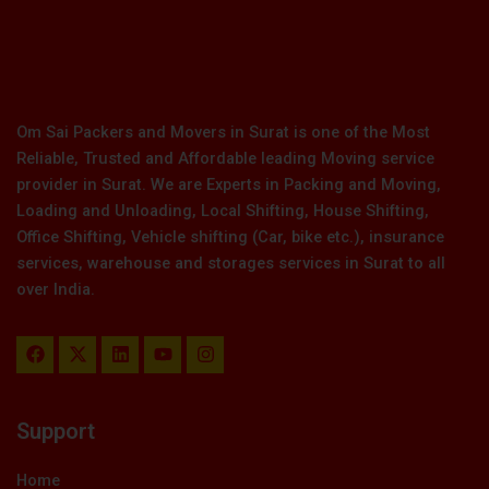
Om Sai Packers and Movers in Surat is one of the Most
Reliable, Trusted and Affordable leading Moving service
provider in Surat. We are Experts in Packing and Moving,
Loading and Unloading, Local Shifting, House Shifting,
Office Shifting, Vehicle shifting (Car, bike etc.), insurance
services, warehouse and storages services in Surat to all
over India.
F
X
L
Y
I
a
-
i
o
n
c
t
n
u
s
e
w
k
t
t
b
i
e
u
a
Support
o
t
d
b
g
o
t
i
e
r
k
e
n
a
Home