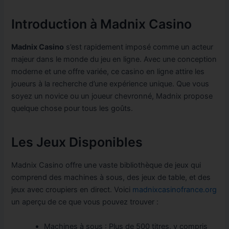
Introduction à Madnix Casino
Madnix Casino
s’est rapidement imposé comme un acteur
majeur dans le monde du jeu en ligne. Avec une conception
moderne et une offre variée, ce casino en ligne attire les
joueurs à la recherche d’une expérience unique. Que vous
soyez un novice ou un joueur chevronné, Madnix propose
quelque chose pour tous les goûts.
Les Jeux Disponibles
Madnix Casino offre une vaste bibliothèque de jeux qui
comprend des machines à sous, des jeux de table, et des
jeux avec croupiers en direct. Voici
madnixcasinofrance.org
un aperçu de ce que vous pouvez trouver :
Machines à sous : Plus de 500 titres, y compris