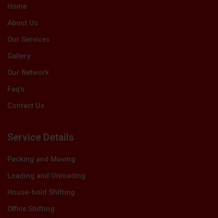
k
e
n
a
Home
r
m
About Us
Our Services
Gallery
Our Network
Faq's
Contact Us
Service Details
Packing and Moving
Loading and Unloading
House-hold Shifting
Office Shifting