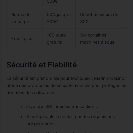
500€
Bonus de
50% jusqu’à
Dépôt minimum de
recharge
200€
30€
100 tours
Sur certaines
Free spins
gratuits
machines à sous
Sécurité et Fiabilité
La sécurité est primordiale pour tout joueur. Madnix Casino
utilise des protocoles de sécurité avancés pour protéger les
données des utilisateurs :
Cryptage SSL pour les transactions.
Jeux équitables certifiés par des organismes
indépendants.