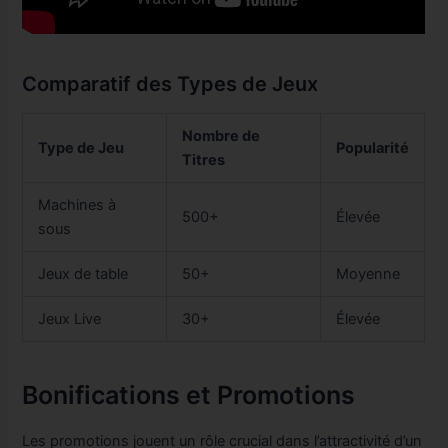
Comparatif des Types de Jeux
Nombre de
Type de Jeu
Popularité
Titres
Machines à
500+
Élevée
sous
Jeux de table
50+
Moyenne
Jeux Live
30+
Élevée
Bonifications et Promotions
Les promotions jouent un rôle crucial dans l’attractivité d’un