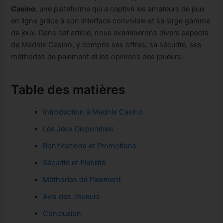
Casino
, une plateforme qui a captivé les amateurs de jeux
en ligne grâce à son interface conviviale et sa large gamme
de jeux. Dans cet article, nous examinerons divers aspects
de Madnix Casino, y compris ses offres, sa sécurité, ses
méthodes de paiement et les opinions des joueurs.
Table des matières
Introduction à Madnix Casino
Les Jeux Disponibles
Bonifications et Promotions
Sécurité et Fiabilité
Méthodes de Paiement
Avis des Joueurs
Conclusion