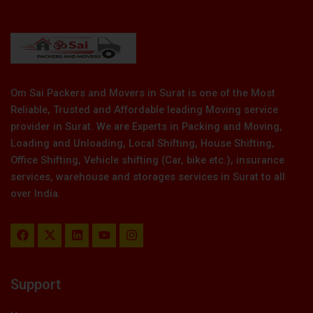
Om Sai Packers and Movers in Surat is one of the Most
Reliable, Trusted and Affordable leading Moving service
provider in Surat. We are Experts in Packing and Moving,
Loading and Unloading, Local Shifting, House Shifting,
Office Shifting, Vehicle shifting (Car, bike etc.), insurance
services, warehouse and storages services in Surat to all
over India.
F
X
L
Y
I
a
-
i
o
n
c
t
n
u
s
e
w
k
t
t
b
i
e
u
a
Support
o
t
d
b
g
o
t
i
e
r
k
e
n
a