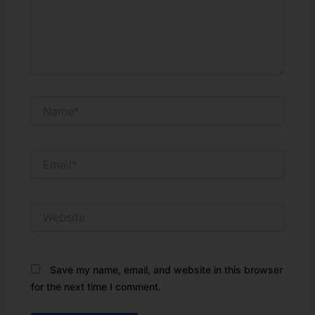
Name*
Email*
Website
Save my name, email, and website in this browser
for the next time I comment.