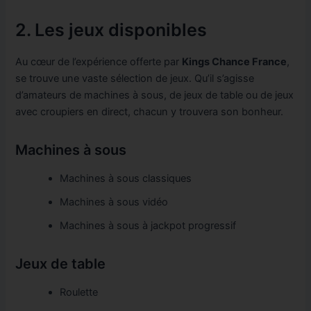
2. Les jeux disponibles
Au cœur de l’expérience offerte par
Kings Chance France
,
se trouve une vaste sélection de jeux. Qu’il s’agisse
d’amateurs de machines à sous, de jeux de table ou de jeux
avec croupiers en direct, chacun y trouvera son bonheur.
Machines à sous
Machines à sous classiques
Machines à sous vidéo
Machines à sous à jackpot progressif
Jeux de table
Roulette