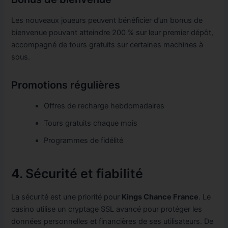
Les nouveaux joueurs peuvent bénéficier d’un bonus de
bienvenue pouvant atteindre 200 % sur leur premier dépôt,
accompagné de tours gratuits sur certaines machines à
sous.
Promotions régulières
Offres de recharge hebdomadaires
Tours gratuits chaque mois
Programmes de fidélité
4. Sécurité et fiabilité
La sécurité est une priorité pour
Kings Chance France
. Le
casino utilise un cryptage SSL avancé pour protéger les
données personnelles et financières de ses utilisateurs. De