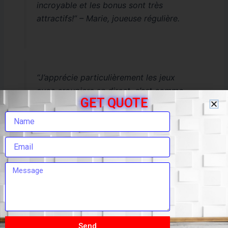
incroyable et les bonus sont très
attractifs!” – Marie, joueuse régulière.
“J’apprécie particulièrement les jeux
avec croupiers en direct, c’est comme
GET QUOTE
être dans un vrai casino!” – Paul,
passionné de jeux de table.
6. Conclusion
Send