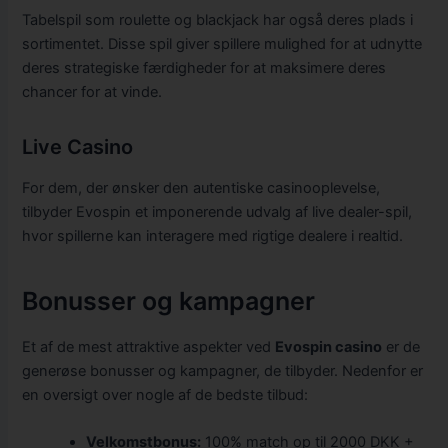
Tabelspil som roulette og blackjack har også deres plads i
sortimentet. Disse spil giver spillere mulighed for at udnytte
deres strategiske færdigheder for at maksimere deres
chancer for at vinde.
Live Casino
For dem, der ønsker den autentiske casinooplevelse,
tilbyder Evospin et imponerende udvalg af live dealer-spil,
hvor spillerne kan interagere med rigtige dealere i realtid.
Bonusser og kampagner
Et af de mest attraktive aspekter ved
Evospin casino
er de
generøse bonusser og kampagner, de tilbyder. Nedenfor er
en oversigt over nogle af de bedste tilbud:
Velkomstbonus:
100% match op til 2000 DKK +