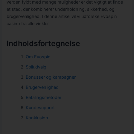
verden fyldt med mange muligheder er det vigtigt at finde
et sted, der kombinerer underholdning, sikkerhed, og
brugervenlighed. I denne artikel vil vi udforske Evospin
casino fra alle vinkler.
Indholdsfortegnelse
Om Evospin
Spiludvalg
Bonusser og kampagner
Brugervenlighed
Betalingsmetoder
Kundesupport
Konklusion