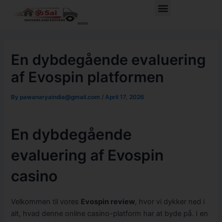
Skip
Post
Menu
to
navigation
content
En dybdegående evaluering
af Evospin platformen
By
pawanaryaindia@gmail.com
/
April 17, 2026
En dybdegående
evaluering af Evospin
casino
Velkommen til vores
Evospin review
, hvor vi dykker ned i
alt, hvad denne online casino-platform har at byde på. I en