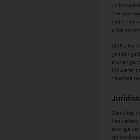
de kan påvir
enn man egen
kan hjelpe s
alltid invol
Støtte fra 
gamblingavh
ansvarlige 
fokuserer på
håndtere pro
Juridis
Gambling har
kan variere 
som gjelder 
spillselskap