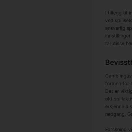
I tillegg ti
ved spillse
ansvarlig sp
innstillinge
tar disse he
Bevisst
Gamblingavh
formen for 
Det er vikt
økt spillakt
erkjenne di
nedgang. Ga
Forskning vi