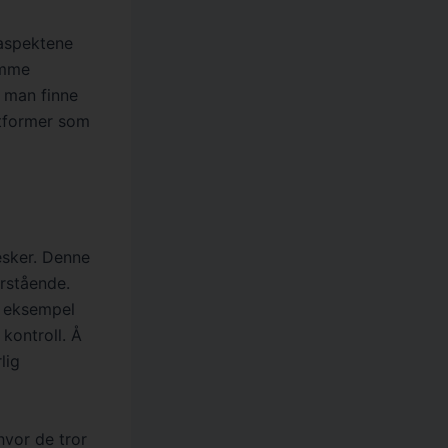
 aspektene
emme
n man finne
attformer som
esker. Denne
rstående.
r eksempel
 kontroll. Å
lig
hvor de tror