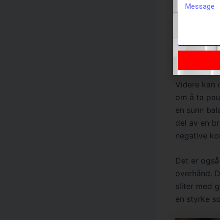
å spille ans
tidsbegrens
spillere kon
Å ta i bruk
over styr.
Videre kan 
om å ta pau
en sunn bala
del av en br
negative ko
Det er også 
overhånd. D
sliter med 
en styrke som