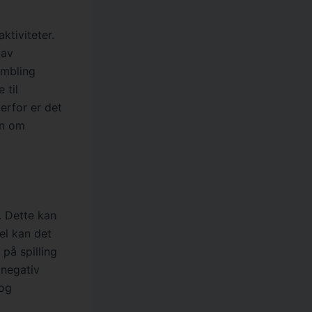
ktiviteter.
 av
ambling
 til
erfor er det
on om
. Dette kan
el kan det
på spilling
 negativ
 og