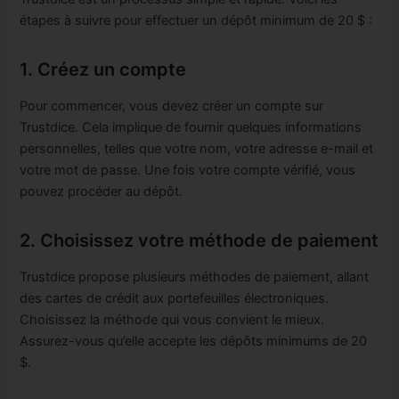
étapes à suivre pour effectuer un dépôt minimum de 20 $ :
1. Créez un compte
Pour commencer, vous devez créer un compte sur
Trustdice. Cela implique de fournir quelques informations
personnelles, telles que votre nom, votre adresse e-mail et
votre mot de passe. Une fois votre compte vérifié, vous
pouvez procéder au dépôt.
2. Choisissez votre méthode de paiement
Trustdice propose plusieurs méthodes de paiement, allant
des cartes de crédit aux portefeuilles électroniques.
Choisissez la méthode qui vous convient le mieux.
Assurez-vous qu’elle accepte les dépôts minimums de 20
$.