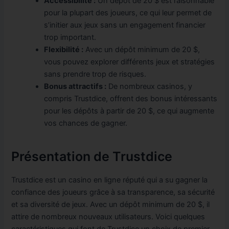
Accessibilité :
Un dépôt de 20 $ est raisonnable
pour la plupart des joueurs, ce qui leur permet de
s’initier aux jeux sans un engagement financier
trop important.
Flexibilité :
Avec un dépôt minimum de 20 $,
vous pouvez explorer différents jeux et stratégies
sans prendre trop de risques.
Bonus attractifs :
De nombreux casinos, y
compris Trustdice, offrent des bonus intéressants
pour les dépôts à partir de 20 $, ce qui augmente
vos chances de gagner.
Présentation de Trustdice
Trustdice est un casino en ligne réputé qui a su gagner la
confiance des joueurs grâce à sa transparence, sa sécurité
et sa diversité de jeux. Avec un dépôt minimum de 20 $, il
attire de nombreux nouveaux utilisateurs. Voici quelques
caractéristiques qui font de Trustdice un choix de premier