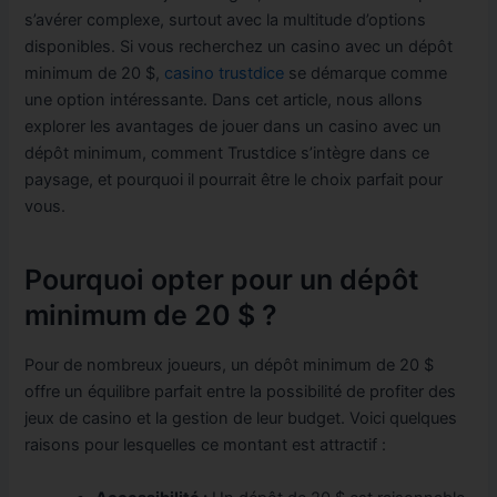
s’avérer complexe, surtout avec la multitude d’options
disponibles. Si vous recherchez un casino avec un dépôt
minimum de 20 $,
casino trustdice
se démarque comme
une option intéressante. Dans cet article, nous allons
explorer les avantages de jouer dans un casino avec un
dépôt minimum, comment Trustdice s’intègre dans ce
paysage, et pourquoi il pourrait être le choix parfait pour
vous.
Pourquoi opter pour un dépôt
minimum de 20 $ ?
Pour de nombreux joueurs, un dépôt minimum de 20 $
offre un équilibre parfait entre la possibilité de profiter des
jeux de casino et la gestion de leur budget. Voici quelques
raisons pour lesquelles ce montant est attractif :