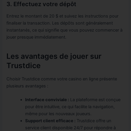
3. Effectuez votre dépôt
Entrez le montant de 20 $ et suivez les instructions pour
finaliser la transaction. Les dépôts sont généralement
instantanés, ce qui signifie que vous pouvez commencer à
jouer presque immédiatement.
Les avantages de jouer sur
Trustdice
Choisir Trustdice comme votre casino en ligne présente
plusieurs avantages :
Interface conviviale :
La plateforme est conçue
pour être intuitive, ce qui facilite la navigation,
même pour les nouveaux joueurs.
Support client efficace :
Trustdice offre un
service client disponible 24/7 pour répondre à