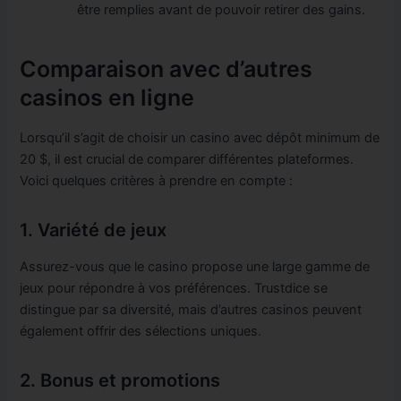
être remplies avant de pouvoir retirer des gains.
Comparaison avec d’autres
casinos en ligne
Lorsqu’il s’agit de choisir un casino avec dépôt minimum de
20 $, il est crucial de comparer différentes plateformes.
Voici quelques critères à prendre en compte :
1. Variété de jeux
Assurez-vous que le casino propose une large gamme de
jeux pour répondre à vos préférences. Trustdice se
distingue par sa diversité, mais d’autres casinos peuvent
également offrir des sélections uniques.
2. Bonus et promotions