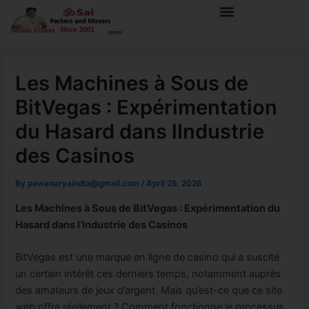
Skip
Post
Menu
to
navigation
content
Les Machines à Sous de
BitVegas : Expérimentation
du Hasard dans lIndustrie
des Casinos
By
pawanaryaindia@gmail.com
/
April 25, 2026
Les Machines à Sous de BitVegas : Expérimentation du
Hasard dans l’Industrie des Casinos
BitVegas est une marque en ligne de casino qui a suscité
un certain intérêt ces derniers temps, notamment auprès
des amateurs de jeux d’argent. Mais qu’est-ce que ce site
web offre réellement ? Comment fonctionne le processus