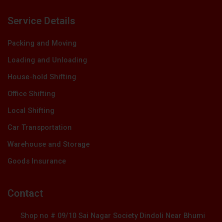
Service Details
Packing and Moving
Loading and Unloading
House-hold Shifting
Office Shifting
Local Shifting
Car Transportation
Warehouse and Storage
Goods Insurance
Contact
Shop no # 09/10 Sai Nagar Society Dindoli Near Bhumi