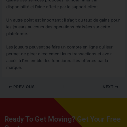
disponibilité et l'aide offerte par le support client.
Un autre point est important : il s’agit du taux de gains pour
les joueurs au cours des opérations réalisées sur cette
plateforme.
Les joueurs peuvent se faire un compte en ligne qui leur
permet de gérer directement leurs transactions et avoir
accès à l’ensemble des fonctionnalités offertes par la
marque.
PREVIOUS
NEXT
Ready To Get Moving? Get Your Free