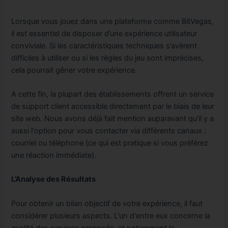
Lorsque vous jouez dans une plateforme comme BitVegas,
il est essentiel de disposer d’une expérience utilisateur
conviviale. Si les caractéristiques techniques s’avèrent
difficiles à utiliser ou si les règles du jeu sont imprécises,
cela pourrait gêner votre expérience.
A cette fin, la plupart des établissements offrent un service
de support client accessible directement par le biais de leur
site web. Nous avons déjà fait mention auparavant qu'il y a
aussi l'option pour vous contacter via différents canaux :
courriel ou téléphone (ce qui est pratique si vous préférez
une réaction immédiate).
L’Analyse des Résultats
Pour obtenir un bilan objectif de votre expérience, il faut
considérer plusieurs aspects. L'un d'entre eux concerne la
qualité des services proposés, et notamment la