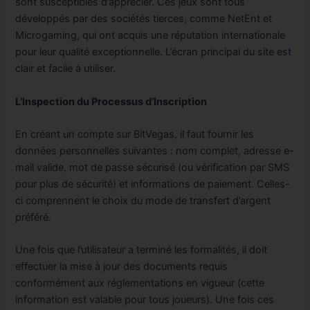
sont susceptibles d’apprécier. Ces jeux sont tous
développés par des sociétés tierces, comme NetEnt et
Microgaming, qui ont acquis une réputation internationale
pour leur qualité exceptionnelle. L’écran principal du site est
clair et facile à utiliser.
L’Inspection du Processus d’Inscription
En créant un compte sur BitVegas, il faut fournir les
données personnelles suivantes : nom complet, adresse e-
mail valide, mot de passe sécurisé (ou vérification par SMS
pour plus de sécurité) et informations de paiement. Celles-
ci comprennent le choix du mode de transfert d’argent
préféré.
Une fois que l’utilisateur a terminé les formalités, il doit
effectuer la mise à jour des documents requis
conformément aux réglementations en vigueur (cette
information est valable pour tous joueurs). Une fois ces