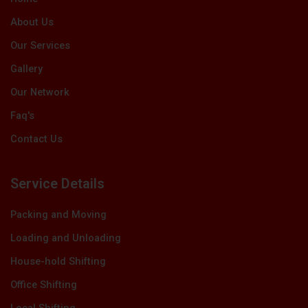
r
m
About Us
Our Services
Gallery
Our Network
Faq's
Contact Us
Service Details
Packing and Moving
Loading and Unloading
House-hold Shifting
Office Shifting
Local Shifting