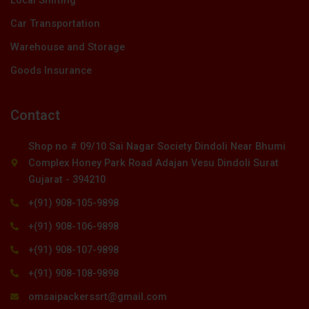
Car Transportation
Warehouse and Storage
Goods Insurance
Contact
Shop no # 09/10 Sai Nagar Society Dindoli Near Bhumi
Complex Honey Park Road Adajan Vesu Dindoli Surat
Gujarat - 394210
+(91) 908-105-9898
+(91) 908-106-9898
+(91) 908-107-9898
+(91) 908-108-9898
omsaipackerssrt@gmail.com