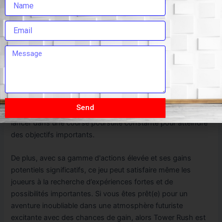
commandes précises grâce au système tactile.
Analyse globale
En conclusion, Tower Rush est une expérience de jeu
complet qui offre à ses joueurs un mélange unique
d'excitation, de stratégie et de chance. Son thème futuriste
et son graphisme raffiné contribuent à créer un
environnement captivant, tandis que le système
Send
d’avancement basé sur les tours permet aux joueurs de se
lancer dans une course poursuite constante pour atteindre
des objectifs importants.
De plus, avec sa gamme d'actions élevée et ses gains
potentiels significatifs, ce jeu peut satisfaire même les
joueurs à la recherche d’expériences fortes et de
possibilités importantes. Si vous êtes prêt(e) pour un
aventure inoubliable dans une atmosphère futuriste
excitante avec des chances de gain, alors Tower Rush est