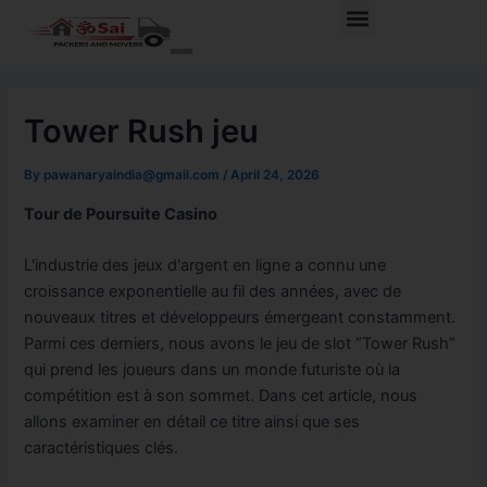
Skip
Post
Menu
to
navigation
content
Tower Rush jeu
By
pawanaryaindia@gmail.com
/
April 24, 2026
Tour de Poursuite Casino
L'industrie des jeux d'argent en ligne a connu une
croissance exponentielle au fil des années, avec de
nouveaux titres et développeurs émergeant constamment.
Parmi ces derniers, nous avons le jeu de slot “Tower Rush”
qui prend les joueurs dans un monde futuriste où la
compétition est à son sommet. Dans cet article, nous
allons examiner en détail ce titre ainsi que ses
caractéristiques clés.