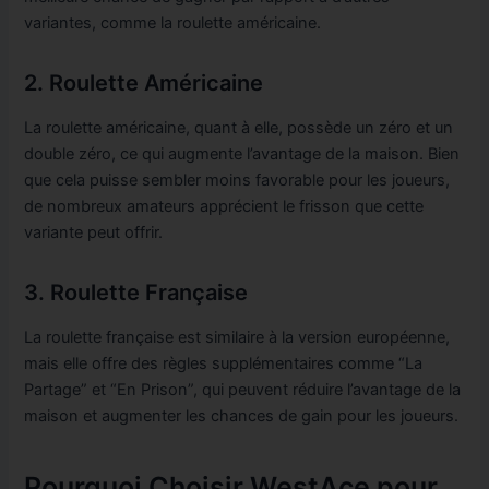
variantes, comme la roulette américaine.
2. Roulette Américaine
La roulette américaine, quant à elle, possède un zéro et un
double zéro, ce qui augmente l’avantage de la maison. Bien
que cela puisse sembler moins favorable pour les joueurs,
de nombreux amateurs apprécient le frisson que cette
variante peut offrir.
3. Roulette Française
La roulette française est similaire à la version européenne,
mais elle offre des règles supplémentaires comme “La
Partage” et “En Prison”, qui peuvent réduire l’avantage de la
maison et augmenter les chances de gain pour les joueurs.
Pourquoi Choisir WestAce pour