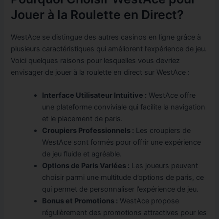
Jouer à la Roulette en Direct?
WestAce se distingue des autres casinos en ligne grâce à
plusieurs caractéristiques qui améliorent l’expérience de jeu.
Voici quelques raisons pour lesquelles vous devriez
envisager de jouer à la roulette en direct sur WestAce :
Interface Utilisateur Intuitive :
WestAce offre
une plateforme conviviale qui facilite la navigation
et le placement de paris.
Croupiers Professionnels :
Les croupiers de
WestAce sont formés pour offrir une expérience
de jeu fluide et agréable.
Options de Paris Variées :
Les joueurs peuvent
choisir parmi une multitude d’options de paris, ce
qui permet de personnaliser l’expérience de jeu.
Bonus et Promotions :
WestAce propose
régulièrement des promotions attractives pour les