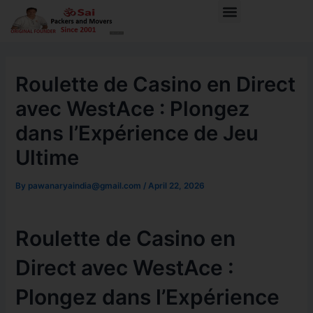
Skip
Post
Menu
to
navigation
content
Roulette de Casino en Direct
avec WestAce : Plongez
dans l’Expérience de Jeu
Ultime
By
pawanaryaindia@gmail.com
/
April 22, 2026
Roulette de Casino en
Direct avec WestAce :
Plongez dans l’Expérience