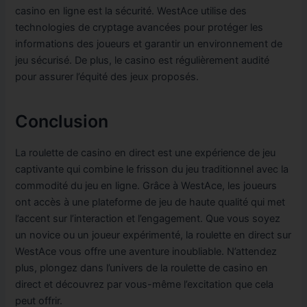
casino en ligne est la sécurité. WestAce utilise des
technologies de cryptage avancées pour protéger les
informations des joueurs et garantir un environnement de
jeu sécurisé. De plus, le casino est régulièrement audité
pour assurer l’équité des jeux proposés.
Conclusion
La roulette de casino en direct est une expérience de jeu
captivante qui combine le frisson du jeu traditionnel avec la
commodité du jeu en ligne. Grâce à WestAce, les joueurs
ont accès à une plateforme de jeu de haute qualité qui met
l’accent sur l’interaction et l’engagement. Que vous soyez
un novice ou un joueur expérimenté, la roulette en direct sur
WestAce vous offre une aventure inoubliable. N’attendez
plus, plongez dans l’univers de la roulette de casino en
direct et découvrez par vous-même l’excitation que cela
peut offrir.