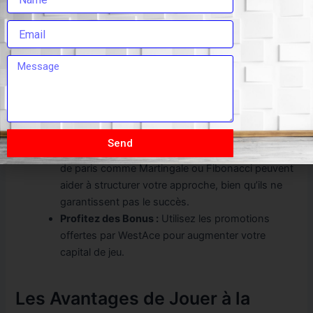
leurs chances de succès. Voici quelques conseils :
Comprendre les Types de Paris :
Familiarisez-
vous avec les différents types de paris
disponibles, comme les paris intérieurs et
extérieurs, pour mieux gérer votre bankroll.
Fixez un Budget :
Avant de commencer à jouer, il
est essentiel de définir un budget et de s’y tenir
pour éviter des pertes excessives.
Send
Utilisez des Stratégies de Paris :
Des systèmes
de paris comme Martingale ou Fibonacci peuvent
aider à structurer votre approche, bien qu’ils ne
garantissent pas le succès.
Profitez des Bonus :
Utilisez les promotions
offertes par WestAce pour augmenter votre
capital de jeu.
Les Avantages de Jouer à la