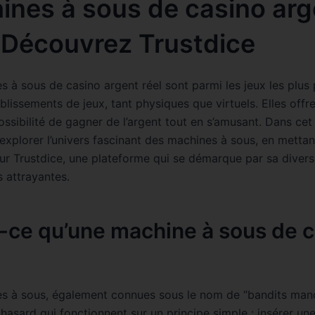
ines à sous de casino arg
: Découvrez Trustdice
s à sous de casino argent réel sont parmi les jeux les plus
blissements de jeux, tant physiques que virtuels. Elles offr
ossibilité de gagner de l’argent tout en s’amusant. Dans cet 
 explorer l’univers fascinant des machines à sous, en metta
sur Trustdice, une plateforme qui se démarque par sa divers
s attrayantes.
-ce qu’une machine à sous de 
s à sous, également connues sous le nom de “bandits manc
hasard qui fonctionnent sur un principe simple : insérer une 