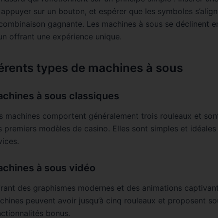
u appuyer sur un bouton, et espérer que les symboles s’alig
combinaison gagnante. Les machines à sous se déclinent en
un offrant une expérience unique.
férents types de machines à sous
chines à sous classiques
s machines comportent généralement trois rouleaux et sont
 premiers modèles de casino. Elles sont simples et idéales
vices.
chines à sous vidéo
frant des graphismes modernes et des animations captivant
chines peuvent avoir jusqu’à cinq rouleaux et proposent s
ctionnalités bonus.