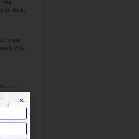
ffets
ation du jeu.
acile que
depuis chez
ue, des
vos chances
our