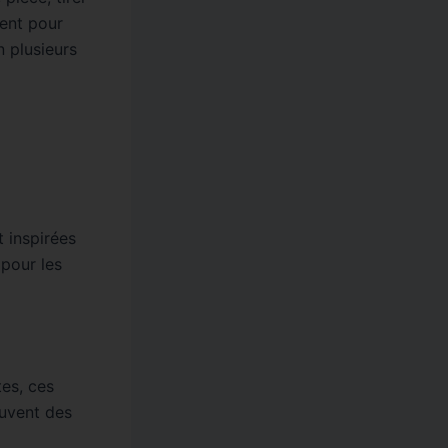
nent pour
 plusieurs
 inspirées
 pour les
es, ces
ouvent des