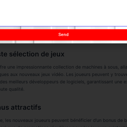
t un casino en ligne qui a gagné en popularité grâce à sa l
e machines à sous de casino argent réel. La plateforme se d
e conviviale et ses fonctionnalités innovantes. Voici un ap
Send
 lesquelles Trustdice mérite votre attention.
te sélection de jeux
ffre une impressionnante collection de machines à sous, all
siques aux nouveaux jeux vidéo. Les joueurs peuvent y trouv
 des meilleurs développeurs de logiciels, garantissant une 
ute qualité.
us attractifs
ce, les nouveaux joueurs peuvent bénéficier d’un bonus de 