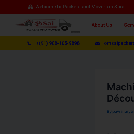
Skip
Post
Welcome to Packers and Movers in Surat
to
navigation
content
About Us
Ser
+(91) 908-105-9898
omsaipacker
Machi
Décou
By
pawanarya