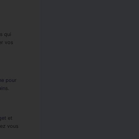
s qui
er vos
gne pour
ins.
get et
vez vous