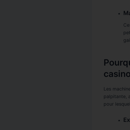
Ma
Ce
pet
ga
Pourqu
casino
Les machine
palpitante, 
pour lesquel
Ex