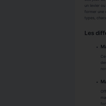
un levier o
former une 
types, chac
Les dif
Ma
Ce
des
no
Ma
Of
ma
fon