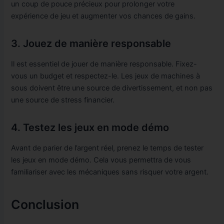
un coup de pouce précieux pour prolonger votre
expérience de jeu et augmenter vos chances de gains.
3. Jouez de manière responsable
Il est essentiel de jouer de manière responsable. Fixez-
vous un budget et respectez-le. Les jeux de machines à
sous doivent être une source de divertissement, et non pas
une source de stress financier.
4. Testez les jeux en mode démo
Avant de parier de l’argent réel, prenez le temps de tester
les jeux en mode démo. Cela vous permettra de vous
familiariser avec les mécaniques sans risquer votre argent.
Conclusion