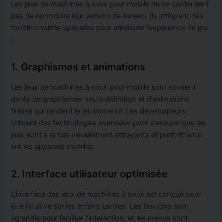
Les jeux de machines à sous pour mobile ne se contentent
pas de reproduire leur version de bureau. Ils intègrent des
fonctionnalités spéciales pour améliorer l’expérience de jeu
:
1. Graphismes et animations
Les jeux de machines à sous pour mobile sont souvent
dotés de graphismes haute définition et d’animations
fluides qui rendent le jeu immersif. Les développeurs
utilisent des technologies avancées pour s’assurer que les
jeux sont à la fois visuellement attrayants et performants
sur les appareils mobiles.
2. Interface utilisateur optimisée
L’interface des jeux de machines à sous est conçue pour
être intuitive sur les écrans tactiles. Les boutons sont
agrandis pour faciliter l’interaction, et les menus sont