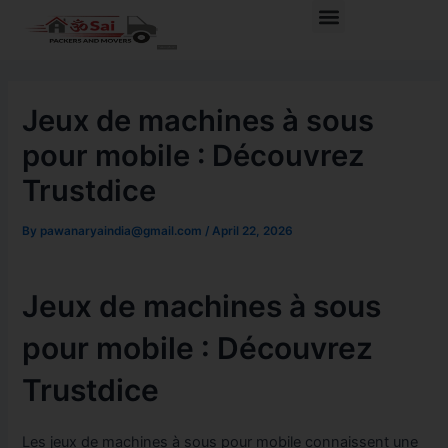
Skip
Post
Menu
to
navigation
content
Jeux de machines à sous
pour mobile : Découvrez
Trustdice
By
pawanaryaindia@gmail.com
/
April 22, 2026
Jeux de machines à sous
pour mobile : Découvrez
Trustdice
Les jeux de machines à sous pour mobile connaissent une