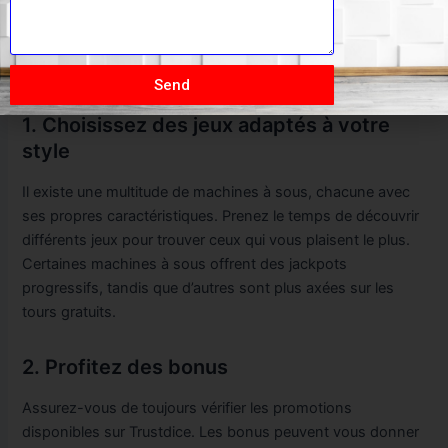
Pour tirer le meilleur parti de votre expérience de jeux de
machines à sous pour mobile, voici quelques conseils
pratiques :
Send
1. Choisissez des jeux adaptés à votre
style
Il existe une multitude de machines à sous, chacune avec
ses propres caractéristiques. Prenez le temps de découvrir
différents jeux pour trouver ceux qui vous plaisent le plus.
Certaines machines à sous offrent des jackpots
progressifs, tandis que d’autres sont plus axées sur les
tours gratuits.
2. Profitez des bonus
Assurez-vous de toujours vérifier les promotions
disponibles sur Trustdice. Les bonus peuvent vous donner