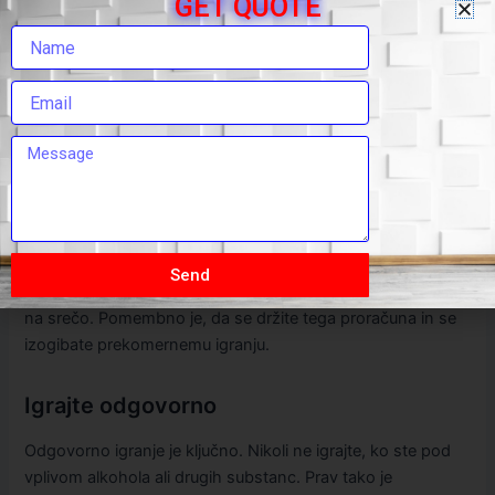
GET QUOTE
igrami nudijo zabavo in možnost hitrih dobitkov.
Nasveti za obisk igralnic
Obisk igralnice je lahko zabavna izkušnja, vendar je
pomembno, da se držite nekaterih osnovnih pravil in
nasvetov, da bi izkušnja bila prijetna in varna.
Postavite proračun
Send
Preden se odpravite v igralnico, si določite proračun za igre
na srečo. Pomembno je, da se držite tega proračuna in se
izogibate prekomernemu igranju.
Igrajte odgovorno
Odgovorno igranje je ključno. Nikoli ne igrajte, ko ste pod
vplivom alkohola ali drugih substanc. Prav tako je