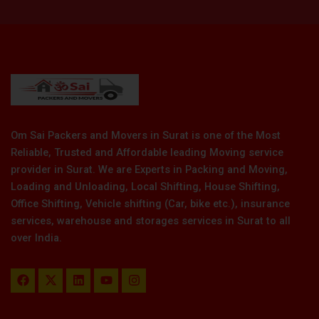
Om Sai Packers and Movers in Surat is one of the Most
Reliable, Trusted and Affordable leading Moving service
provider in Surat. We are Experts in Packing and Moving,
Loading and Unloading, Local Shifting, House Shifting,
Office Shifting, Vehicle shifting (Car, bike etc.), insurance
services, warehouse and storages services in Surat to all
over India.
F
X
L
Y
I
a
-
i
o
n
c
t
n
u
s
e
w
k
t
t