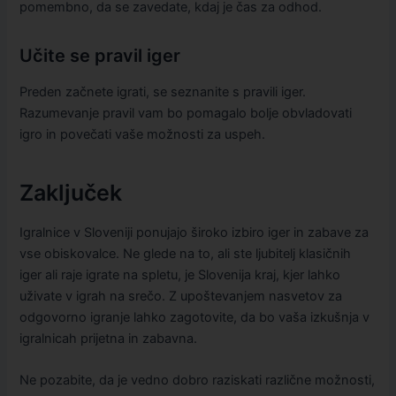
pomembno, da se zavedate, kdaj je čas za odhod.
Učite se pravil iger
Preden začnete igrati, se seznanite s pravili iger.
Razumevanje pravil vam bo pomagalo bolje obvladovati
igro in povečati vaše možnosti za uspeh.
Zaključek
Igralnice v Sloveniji ponujajo široko izbiro iger in zabave za
vse obiskovalce. Ne glede na to, ali ste ljubitelj klasičnih
iger ali raje igrate na spletu, je Slovenija kraj, kjer lahko
uživate v igrah na srečo. Z upoštevanjem nasvetov za
odgovorno igranje lahko zagotovite, da bo vaša izkušnja v
igralnicah prijetna in zabavna.
Ne pozabite, da je vedno dobro raziskati različne možnosti,