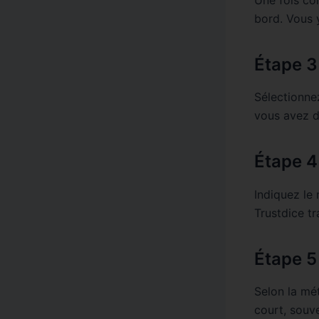
Une fois co
bord. Vous 
Étape 3
Sélectionne
vous avez d
Étape 4 
Indiquez le
Trustdice t
Étape 5
Selon la mé
court, souv