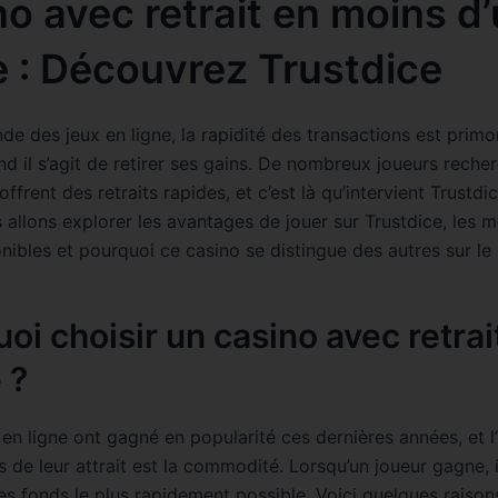
o avec retrait en moins d
 : Découvrez Trustdice
e des jeux en ligne, la rapidité des transactions est primor
d il s’agit de retirer ses gains. De nombreux joueurs reche
offrent des retraits rapides, et c’est là qu’intervient Trustdi
s allons explorer les avantages de jouer sur Trustdice, les
onibles et pourquoi ce casino se distingue des autres sur le
oi choisir un casino avec retrai
 ?
en ligne ont gagné en popularité ces dernières années, et l
s de leur attrait est la commodité. Lorsqu’un joueur gagne, i
es fonds le plus rapidement possible. Voici quelques raison