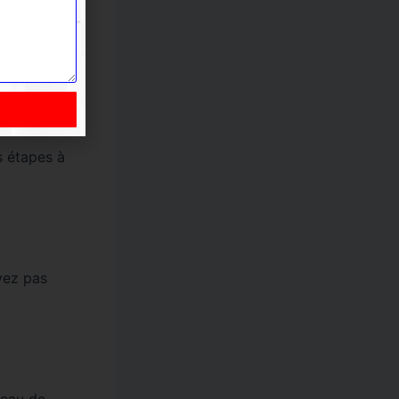
 aléatoires
stdice
es étapes à
vez pas