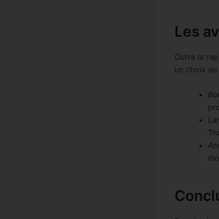
Les av
Outre la rap
un choix de 
Bon
pr
Lar
Tr
Acc
mob
Concl