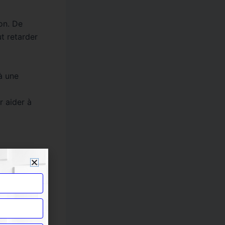
on. De
t retarder
à une
r aider à
coles de
 inclut :
à un