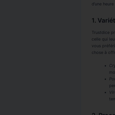
d’une heure 
1. Vari
Trustdice p
celle qui l
vous préfér
chose à offri
Cr
mo
Por
pe
Vi
tem