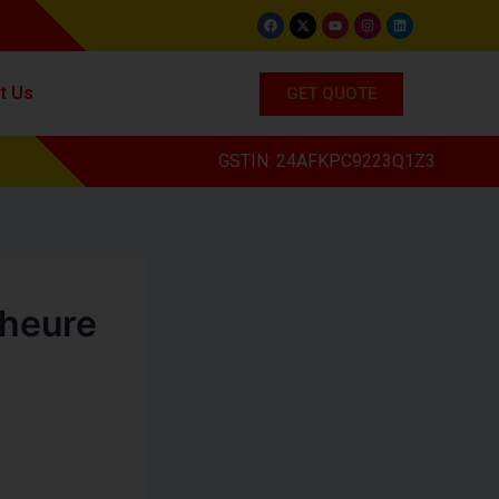
F
X
Y
I
L
a
-
o
n
i
c
t
u
s
n
e
w
t
t
k
b
i
u
a
e
o
t
b
g
d
t Us
GET QUOTE
o
t
e
r
i
k
e
a
n
r
m
GSTIN: 24AFKPC9223Q1Z3
 heure