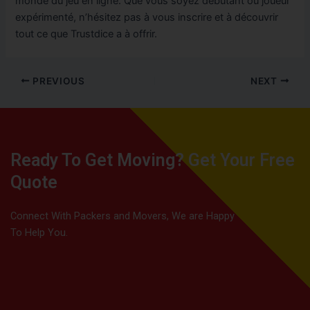
monde du jeu en ligne. Que vous soyez débutant ou joueur
expérimenté, n’hésitez pas à vous inscrire et à découvrir
tout ce que Trustdice a à offrir.
PREVIOUS
NEXT
Ready To Get Moving? Get Your Free
Quote
Connect With Packers and Movers, We are Happy
To Help You.