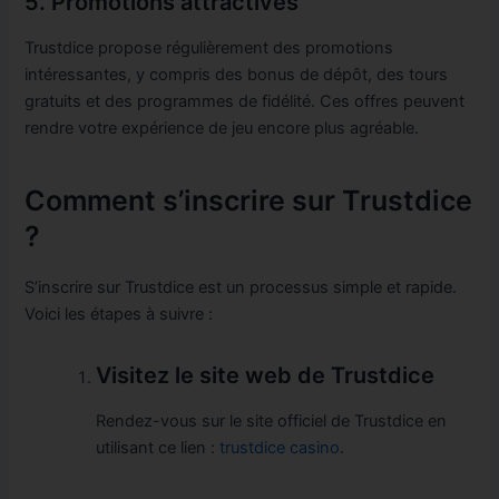
5. Promotions attractives
Trustdice propose régulièrement des promotions
intéressantes, y compris des bonus de dépôt, des tours
gratuits et des programmes de fidélité. Ces offres peuvent
rendre votre expérience de jeu encore plus agréable.
Comment s’inscrire sur Trustdice
?
S’inscrire sur Trustdice est un processus simple et rapide.
Voici les étapes à suivre :
Visitez le site web de Trustdice
Rendez-vous sur le site officiel de Trustdice en
utilisant ce lien :
trustdice casino
.