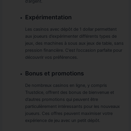
d’argent.
Expérimentation
Les casinos avec dépôt de 1 dollar permettent
aux joueurs d’expérimenter différents types de
jeux, des machines à sous aux jeux de table, sans
pression financière. C’est l’occasion parfaite pour
découvrir vos préférences.
Bonus et promotions
De nombreux casinos en ligne, y compris
Trustdice, offrent des bonus de bienvenue et
d’autres promotions qui peuvent être
particulièrement intéressants pour les nouveaux
joueurs. Ces offres peuvent maximiser votre
expérience de jeu avec un petit dépôt.