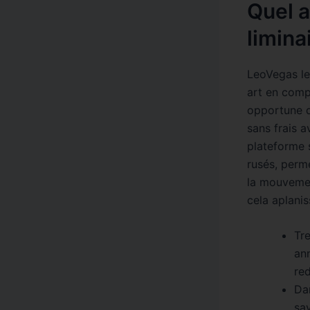
Quel a
limina
LeoVegas le
art en comp
opportune q
sans frais a
plateforme 
rusés, perme
la mouvemen
cela aplanis
Tr
an
re
Da
sa