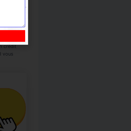
re que que
es du bonus
ur opportune
ement 50%
appréciée »
t des free
n crédit
l vous