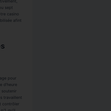
ctivement,
ou sept
otre casino
ilisée afint
es
gage pour
me d’heure
 soutenir
s travaillent
t contrôler
’1, qu’il