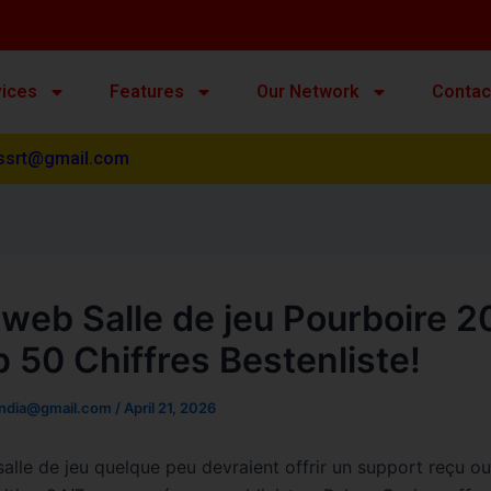
vices
Features
Our Network
Contac
ssrt@gmail.com
e web Salle de jeu Pourboire 
p 50 Chiffres Bestenliste!
india@gmail.com
/
April 21, 2026
salle de jeu quelque peu devraient offrir un support reçu ou