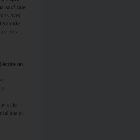
ux sauf que
ales avec
s demande
stre nos
)’écrire un
es
 s
r et le
taliste et