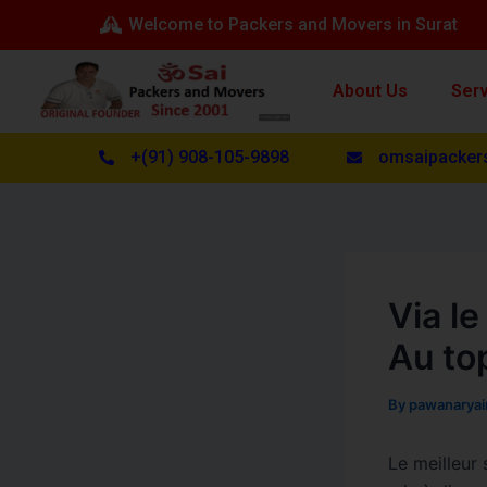
Skip
Post
Welcome to Packers and Movers in Surat
to
navigation
content
About Us
Ser
+(91) 908-105-9898
omsaipacker
Via l
Au to
By
pawanarya
Le meilleur 