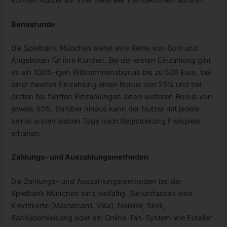
können Nutzer auf ihrer Seite alle Transaktionen abrufen.
Bonusrunde
Die Spielbank München bietet eine Reihe von Boni und
Angeboten für ihre Kunden. Bei der ersten Einzahlung gibt
es ein 100%-igen Willkommensbonus bis zu 500 Euro, bei
einer zweiten Einzahlung einen Bonus von 25% und bei
dritten bis fünften Einzahlungen einen weiteren Bonus von
jeweils 50%. Darüber hinaus kann der Nutzer mit jedem
seiner ersten sieben Tage nach Registrierung Freispiele
erhalten.
Zahlungs- und Auszahlungsmethoden
Die Zahlungs- und Auszahlungsmethoden bei der
Spielbank München sind vielfältig. Sie umfassen eine
Kreditkarte (Mastercard, Visa), Neteller, Skrill,
Banküberweisung oder ein Online-Tan-System wie Euteller