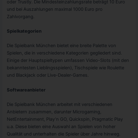
oder Trustly. Die Mindesteinzahlungsrate beträgt 10 Euro
und bei Auszahlungen maximal 1000 Euro pro
Zahlvorgang.
Spielkategorien
Die Spielbank München bietet eine breite Palette von
Spielen, die in verschiedene Kategorien gegliedert sind.
Einige der Hauptspieltypen umfassen Video-Slots (mit den
bekanntesten Lieblingsspielen), Tischspiele wie Roulette
und Blackjack oder Live-Dealer-Games.
Softwareanbieter
Die Spielbank München arbeitet mit verschiedenen
Anbietern zusammen, darunter Microgaming,
NetEntertainment, Play’n GO, Quickspin, Pragmatic Play
u.a. Diese bieten eine Auswahl an Spielen von hoher
Qualität und unterhalten die Spieler über Jahre hinweg.