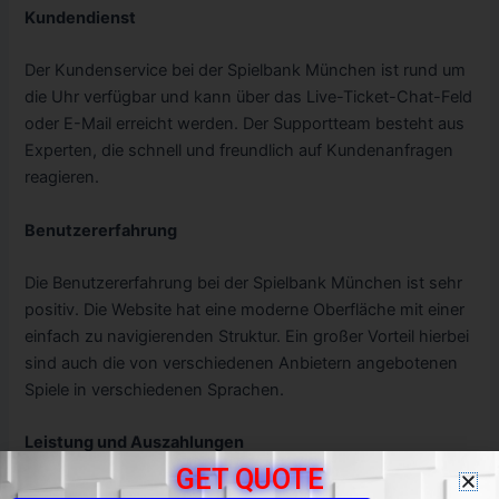
Kundendienst
Der Kundenservice bei der Spielbank München ist rund um
die Uhr verfügbar und kann über das Live-Ticket-Chat-Feld
oder E-Mail erreicht werden. Der Supportteam besteht aus
Experten, die schnell und freundlich auf Kundenanfragen
reagieren.
Benutzererfahrung
Die Benutzererfahrung bei der Spielbank München ist sehr
positiv. Die Website hat eine moderne Oberfläche mit einer
einfach zu navigierenden Struktur. Ein großer Vorteil hierbei
sind auch die von verschiedenen Anbietern angebotenen
Spiele in verschiedenen Sprachen.
Leistung und Auszahlungen
GET QUOTE
Der Leistungsgrad der Spielbank München ist sehr gut,