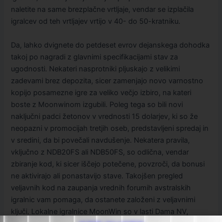
naletite na same brezplačne vrtljaje, vendar se izplačila
igralcev od teh vrtljajev vrtijo v 40- do 50-kratniku.
Da, lahko dvignete do petdeset evrov dejanskega dohodka
takoj po nagradi z glavnimi specifikacijami stav za
ugodnosti. Nekateri nasprotniki pljuskajo z velikimi
zadevami brez depozita, sicer zamenjajo novo varnostno
kopijo posamezne igre za veliko večjo izbiro, na kateri
boste z Moonwinom izgubili. Poleg tega so bili novi
naključni padci žetonov v vrednosti 15 dolarjev, ki so že
neopazni v promocijah tretjih oseb, predstavljeni spredaj in
v sredini, da bi povečali navdušenje. Nekatera pravila,
vključno z NDB20FS ali NDB50FS, so odlična, vendar
zbiranje kod, ki sicer iščejo potečene, povzroči, da bonusi
ne aktivirajo ali ponastavijo stave. Takojšen pregled
veljavnih kod na zaupanja vrednih forumih avstralskih
igralnic vam pomaga, da ostanete založeni z veljavnimi
ključi. Lokalne igralnice MoonWin so v lasti Dama NV,