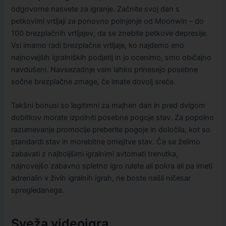
odgovorne nasvete za igranje. Začnite svoj dan s
petkovimi vrtljaji za ponovno polnjenje od Moonwin – do
100 brezplačnih vrtljajev, da se znebite petkove depresije.
Vsi imamo radi brezplačne vrtljaje, ko najdemo eno
najnovejših igralniških podjetij in jo ocenimo, smo običajno
navdušeni. Navsezadnje vam lahko prinesejo posebne
sočne brezplačne zmage, če imate dovolj sreče.
Takšni bonusi so legitimni za majhen dan in pred dvigom
dobitkov morate izpolniti posebne pogoje stav. Za popolno
razumevanje promocije preberite pogoje in določila, kot so
standardi stav in morebitne omejitve stav. Če se želimo
zabavati z najboljšimi igralnimi avtomati trenutka,
najnovejšo zabavno spletno igro rulete ali pokra ali pa imeti
adrenalin v živih igralnih igrah, ne boste našli ničesar
spregledanega.
Sveža videoigra