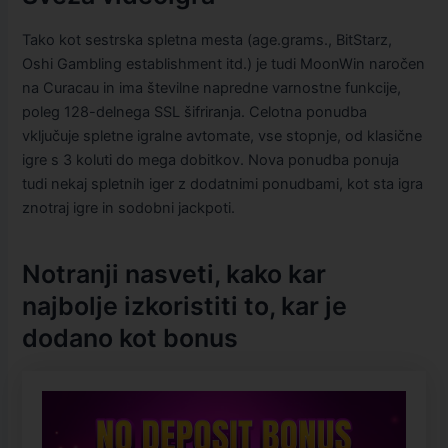
Tako kot sestrska spletna mesta (age.grams., BitStarz,
Oshi Gambling establishment itd.) je tudi MoonWin naročen
na Curacau in ima številne napredne varnostne funkcije,
poleg 128-delnega SSL šifriranja. Celotna ponudba
vključuje spletne igralne avtomate, vse stopnje, od klasične
igre s 3 koluti do mega dobitkov. Nova ponudba ponuja
tudi nekaj spletnih iger z dodatnimi ponudbami, kot sta igra
znotraj igre in sodobni jackpoti.
Notranji nasveti, kako kar
najbolje izkoristiti to, kar je
dodano kot bonus