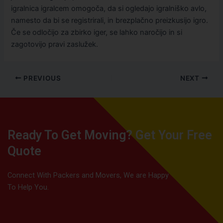
igralnica igralcem omogoča, da si ogledajo igralniško avlo,
namesto da bi se registrirali, in brezplačno preizkusijo igro.
Če se odločijo za zbirko iger, se lahko naročijo in si
zagotovijo pravi zaslužek.
PREVIOUS
NEXT
Ready To Get Moving? Get Your Free
Quote
Connect With Packers and Movers, We are Happy
To Help You.