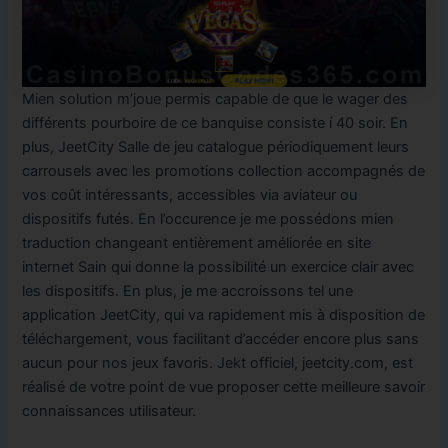
Mien solution m’joue permis capable de que le wager des
différents pourboire de ce banquise consiste í 40 soir. En
plus, JeetCity Salle de jeu catalogue périodiquement leurs
carrousels avec les promotions collection accompagnés de
vos coût intéressants, accessibles via aviateur ou
dispositifs futés. En l’occurence je me possédons mien
traduction changeant entièrement améliorée en site
internet Sain qui donne la possibilité un exercice clair avec
les dispositifs. En plus, je me accroissons tel une
application JeetCity, qui va rapidement mis à disposition de
téléchargement, vous facilitant d’accéder encore plus sans
aucun pour nos jeux favoris. Jekt officiel, jeetcity.com, est
réalisé de votre point de vue proposer cette meilleure savoir
connaissances utilisateur.