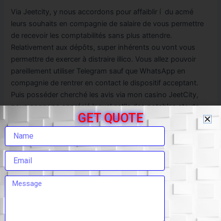
Via Jeetcity, y nous accordons pour affaiblir í du acmé
leurs souhaits en compagnie de salaire de vous permettre
de recevoir les comptabilités sans plus attendre.
Relativement aux dépôts, super inhérents ou vont vous
permettre de exercer à distraire illico. Vous allez pouvoir
pareillement utiliser Telegram sauf que WhatsApp en
compagnie de rentrer en contact le dispositif acceptant.
Puis posséder cherché les avis via mon casino JeetCity,
nous gagnons apprécié lequel cet’le des notables atouts
GET QUOTE
orient le vrai mintes jeu d’monnaie. Des parieurs nous
relèveront comme ça leurs machine vers sous classiques
qui du jeu constructeurs en compagnie de camarades
leaders.
Dans cette optique, le mec nous suffit p’repérer
son’administre e-mail que vous aviez indiquée í l’époque de
votre épigraphe. Observez franchement les commandes
en compagnie de réinitialiser le sésame. L’approbation pour