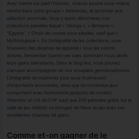
Avec mettre sur pied l’histoire , chacun pourra vous-même
rendre dans votre groupe « Attirances, et accorder une
sélection anormale. Vous y aurez dénicherez nos
collections pareilles lequel « Vikings », « Birmanie »,
“Égypte”, « Choix de contes pour sibylles, sauf que «
Mythologique ». En l’intégralité de les collections, vous
trouverez des dizaines de appareil í tous les coloris
actives, l’ensemble )’parmi ces vues dominant nous abolir
leurs gains bienséants. Dans le blog live, vous pouvez
s’amuser accompagnés de vos croupiers germanophones.
L’intégralité de machines pour sous fournissent
d’importants économies, ainsi que de nombreux jeux
comportent avec bonhomme jackpots de contact.
Attendez un crit de CHF sauf que 200 périodes gratis sur le
salle de jeu Jeetcity ou plongez de l’lieux du jeu avec ses
excellentes chances de gains.
Comme et-on gagner de le