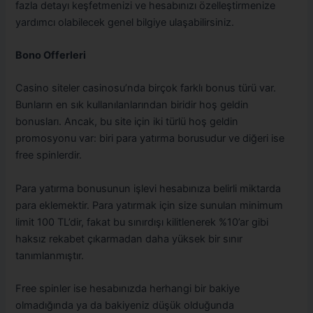
fazla detayı keşfetmenizi ve hesabınızı özelleştirmenize
yardımcı olabilecek genel bilgiye ulaşabilirsiniz.
Bono Offerleri
Casino siteler casinosu’nda birçok farklı bonus türü var.
Bunların en sık kullanılanlarından biridir hoş geldin
bonusları. Ancak, bu site için iki türlü hoş geldin
promosyonu var: biri para yatırma borusudur ve diğeri ise
free spinlerdir.
Para yatırma bonusunun işlevi hesabınıza belirli miktarda
para eklemektir. Para yatırmak için size sunulan minimum
limit 100 TL’dir, fakat bu sınırdışı kilitlenerek %10’ar gibi
haksız rekabet çıkarmadan daha yüksek bir sınır
tanımlanmıştır.
Free spinler ise hesabınızda herhangi bir bakiye
olmadığında ya da bakiyeniz düşük olduğunda