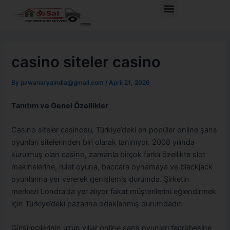
Skip
Post
Menu
to
navigation
content
casino siteler casino
By
pawanaryaindia@gmail.com
/
April 21, 2026
Tanıtım ve Genel Özellikler
Casino siteler casinosu, Türkiye’deki en popüler online şans
oyunları sitelerinden biri olarak tanınıyor. 2008 yılında
kurulmuş olan casino, zamanla birçok farklı özellikte slot
makinelerine, rulet oyuna, baccara oynamaya ve blackjack
oyunlarına yer vererek genişlemiş durumda. Şirketin
merkezi Londra’da yer alıyor fakat müşterilerini eğlendirmek
için Türkiye’deki pazarına odaklanmış durumdadır.
Girişimcilerinin uzun yıllar online şans oyunları tecrübesine