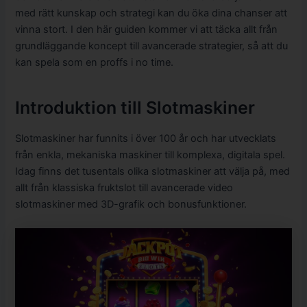
med rätt kunskap och strategi kan du öka dina chanser att
vinna stort. I den här guiden kommer vi att täcka allt från
grundläggande koncept till avancerade strategier, så att du
kan spela som en proffs i no time.
Introduktion till Slotmaskiner
Slotmaskiner har funnits i över 100 år och har utvecklats
från enkla, mekaniska maskiner till komplexa, digitala spel.
Idag finns det tusentals olika slotmaskiner att välja på, med
allt från klassiska fruktslot till avancerade video
slotmaskiner med 3D-grafik och bonusfunktioner.