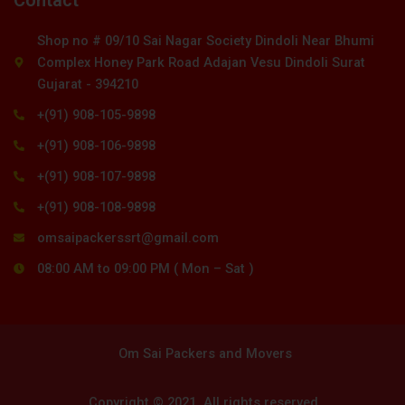
Shop no # 09/10 Sai Nagar Society Dindoli Near Bhumi
Complex Honey Park Road Adajan Vesu Dindoli Surat
Gujarat - 394210
+(91) 908-105-9898
+(91) 908-106-9898
+(91) 908-107-9898
+(91) 908-108-9898
omsaipackerssrt@gmail.com
08:00 AM to 09:00 PM ( Mon – Sat )
Om Sai Packers and Movers
Copyright © 2021. All rights reserved.