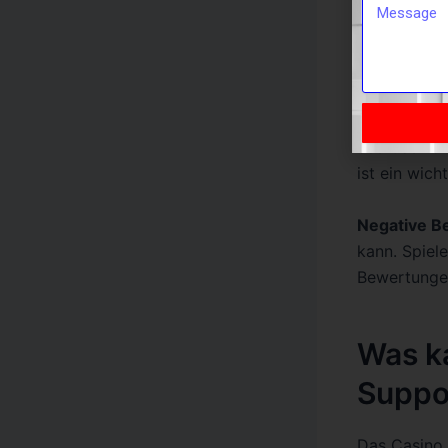
Die F
Wenn Spiele
das Casino 
ist ein wich
Negative B
kann. Spiele
Bewertungen
Was k
Suppo
Das Casino 