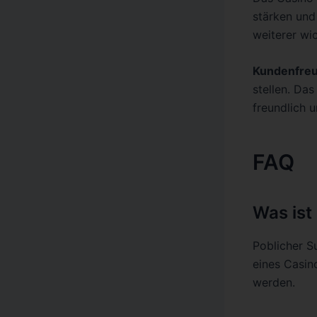
stärken und
weiterer wi
Kundenfreu
stellen. Da
freundlich u
FAQ
Was ist
Poblicher Su
eines Casino
werden.