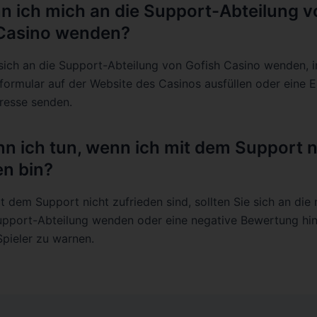
n ich mich an die Support-Abteilung v
 Casino wenden?
sich an die Support-Abteilung von Gofish Casino wenden, 
formular auf der Website des Casinos ausfüllen oder eine E
resse senden.
n ich tun, wenn ich mit dem Support n
en bin?
t dem Support nicht zufrieden sind, sollten Sie sich an die
upport-Abteilung wenden oder eine negative Bewertung hin
pieler zu warnen.