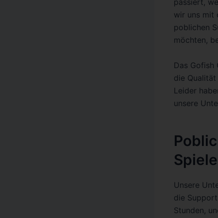
passiert, w
wir uns mit
poblichen S
möchten, be
Das Gofish 
die Qualität
Leider habe
unsere Unte
Poblic
Spiele
Unsere Unte
die Support
Stunden, un