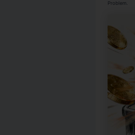
Problem.