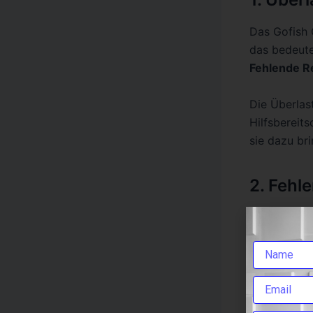
Das Gofish C
das bedeute
Fehlende R
Die Überlas
Hilfsbereits
sie dazu br
2. Fehl
Langsame R
Gofish Casi
Hilfe benöti
Dies führt z
Bewertung d