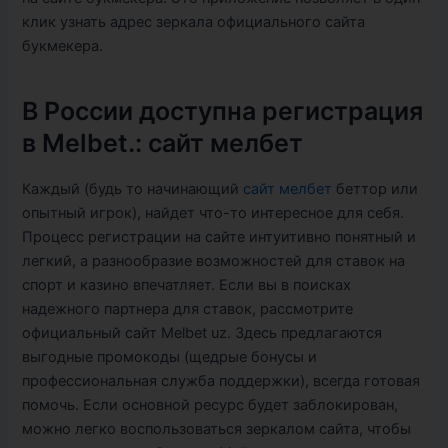
клик узнать адрес зеркала официального сайта
букмекера.
В России доступна регистрация
в Melbet.: сайт мелбет
Каждый (будь то начинающий
сайт мелбет
беттор или
опытный игрок), найдет что-то интересное для себя.
Процесс регистрации на сайте интуитивно понятный и
легкий, а разнообразие возможностей для ставок на
спорт и казино впечатляет. Если вы в поисках
надежного партнера для ставок, рассмотрите
официальный сайт Melbet uz. Здесь предлагаются
выгодные промокоды (щедрые бонусы и
профессиональная служба поддержки), всегда готовая
помочь. Если основной ресурс будет заблокирован,
можно легко воспользоваться зеркалом сайта, чтобы