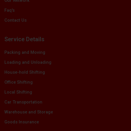
Our Network
Faq's
Contact Us
Service Details
Packing and Moving
Loading and Unloading
House-hold Shifting
Office Shifting
Local Shifting
Car Transportation
Warehouse and Storage
Goods Insurance