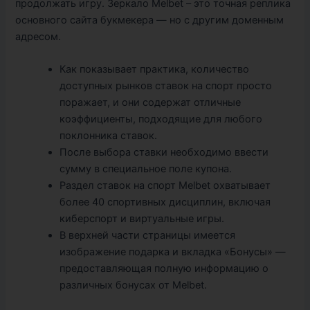
продолжать игру. Зеркало Melbet – это точная реплика
основного сайта букмекера — но с другим доменным
адресом.
Как показывает практика, количество
доступных рынков ставок на спорт просто
поражает, и они содержат отличные
коэффициенты, подходящие для любого
поклонника ставок.
После выбора ставки необходимо ввести
сумму в специальное поле купона.
Раздел ставок на спорт Melbet охватывает
более 40 спортивных дисциплин, включая
киберспорт и виртуальные игры.
В верхней части страницы имеется
изображение подарка и вкладка «Бонусы» —
предоставляющая полную информацию о
различных бонусах от Melbet.