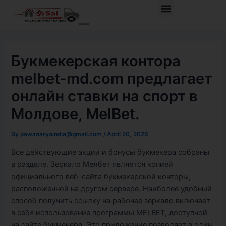
Skip
Post
Menu
to
navigation
content
Букмекерская контора
melbet-md.com предлагает
онлайн ставки на спорт в
Молдове, MelBet.
By
pawanaryaindia@gmail.com
/
April 20, 2026
Все действующие акции и бонусы букмекера собраны
в разделе. Зеркало Мелбет является копией
официального веб-сайта букмекерской конторы,
расположенной на другом сервере. Наиболее удобный
способ получить ссылку на рабочее зеркало включает
в себя использование программы MELBET, доступной
на сайте букмекера.
Это приложение позволяет в один