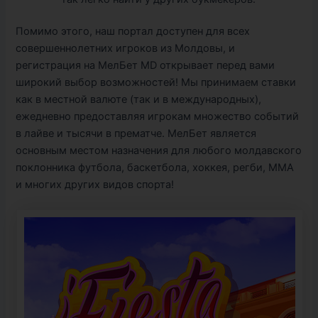
Помимо этого, наш портал доступен для всех
совершеннолетних игроков из Молдовы, и
регистрация на МелБет MD открывает перед вами
широкий выбор возможностей! Мы принимаем ставки
как в местной валюте (так и в международных),
ежедневно предоставляя игрокам множество событий
в лайве и тысячи в прематче. МелБет является
основным местом назначения для любого молдавского
поклонника футбола, баскетбола, хоккея, регби, ММА
и многих других видов спорта!