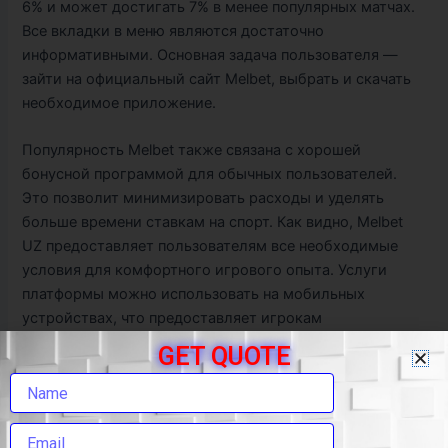
6% и может достигать 7% в менее популярных матчах.
Все вкладки в меню являются достаточно
информативными. Основная задача пользователя —
зайти на официальный сайт Melbet, выбрать и скачать
необходимое приложение.
Популярность Melbet также связана с хорошей
бонусной программой для обычных пользователей.
Это позволит минимизировать расходы и уделять
больше времени ставкам на спорт. Как видно, Melbet
UZ предоставляет пользователям все необходимые
условия для комфортного игрового опыта. Услуги
платформы можно использовать на мобильных
устройствах, что предоставляет игрокам
круглосуточный доступ к своему персональному
GET QUOTE
кабинету вне зависимости от местоположения. Ставки
в режиме Live принимаются с маржой от восемь до
десять%. Высокие риски (с которыми сталкивается
букмекерская контора), объясняют такую динамику —