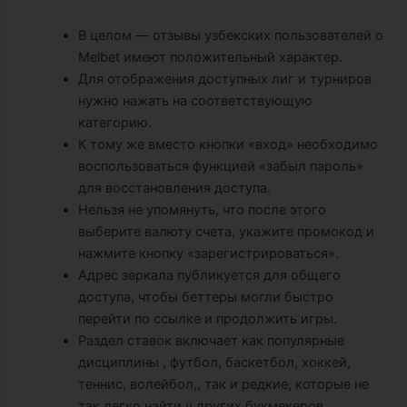
В целом — отзывы узбекских пользователей о
Melbet имеют положительный характер.
Для отображения доступных лиг и турниров
нужно нажать на соответствующую
категорию.
К тому же вместо кнопки «вход» необходимо
воспользоваться функцией «забыл пароль»
для восстановления доступа.
Нельзя не упомянуть, что после этого
выберите валюту счета, укажите промокод и
нажмите кнопку «зарегистрироваться».
Адрес зеркала публикуется для общего
доступа, чтобы беттеры могли быстро
перейти по ссылке и продолжить игры.
Раздел ставок включает как популярные
дисциплины , футбол, баскетбол, хоккей,
теннис, волейбол,, так и редкие, которые не
так легко найти у других букмекеров.