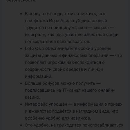
В первую очередь стоит отметить, что
платформа Игра Авиаклуб диалоговый
трудится по принципу «зашел — сыграл —
выиграл», как поступает ее известной среди
пользователей всех возрастов.
Loto Club обеспечивает высокий уровень
защиты данных и финансовых операций — что
позволяет игрокам не беспокоиться о
сохранности своих средств и личной
информации.
Больше бонусов можно получить —
подписавшись на ТГ-канал нашего онлайн-
казино.
Интерфейс упрощён — а информация о призах
и джекпотах подаётся в наглядном виде, что
особенно удобно для новичков.
Это удобно, не приходится приспосабливаться