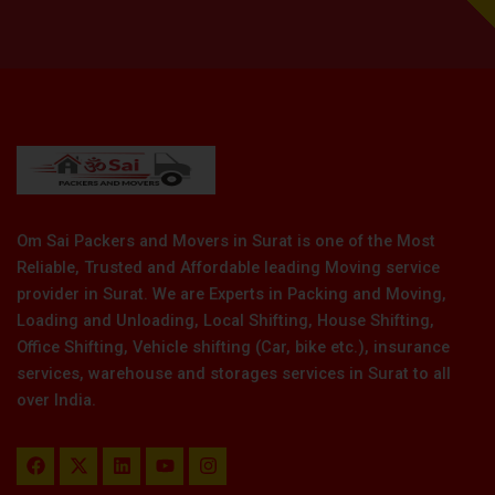
Om Sai Packers and Movers in Surat is one of the Most
Reliable, Trusted and Affordable leading Moving service
provider in Surat. We are Experts in Packing and Moving,
Loading and Unloading, Local Shifting, House Shifting,
Office Shifting, Vehicle shifting (Car, bike etc.), insurance
services, warehouse and storages services in Surat to all
over India.
F
X
L
Y
I
a
-
i
o
n
c
t
n
u
s