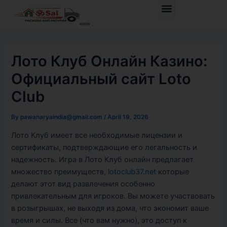
Skip
Post
Menu
to
navigation
content
Лото Клуб Онлайн Казино:
Официальный сайт Loto
Club
By
pawanaryaindia@gmail.com
/
April 19, 2026
Лото Клуб имеет все необходимые лицензии и
сертификаты, подтверждающие его легальность и
надежность. Игра в Лото Клуб онлайн предлагает
множество преимуществ,
lotoclub37.net
которые
делают этот вид развлечения особенно
привлекательным для игроков. Вы можете участвовать
в розыгрышах, не выходя из дома, что экономит ваше
время и силы. Все (что вам нужно), это доступ к