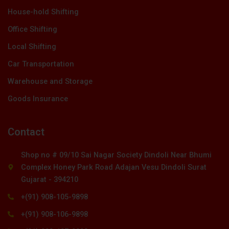
House-hold Shifting
Office Shifting
Local Shifting
Car Transportation
Warehouse and Storage
Goods Insurance
Contact
Shop no # 09/10 Sai Nagar Society Dindoli Near Bhumi
Complex Honey Park Road Adajan Vesu Dindoli Surat
Gujarat - 394210
+(91) 908-105-9898
+(91) 908-106-9898