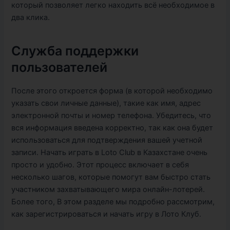
который позволяет легко находить всё необходимое в
два клика.
Служба поддержки
пользователей
После этого откроется форма (в которой необходимо
указать свои личные данные), такие как имя, адрес
электронной почты и номер телефона. Убедитесь, что
вся информация введена корректно, так как она будет
использоваться для подтверждения вашей учетной
записи. Начать играть в Loto Club в Казахстане очень
просто и удобно. Этот процесс включает в себя
несколько шагов, которые помогут вам быстро стать
участником захватывающего мира онлайн-лотерей.
Более того, В этом разделе мы подробно рассмотрим,
как зарегистрироваться и начать игру в Лото Клуб.