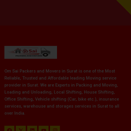
Om Sai Packers and Movers in Surat is one of the Most
Reliable, Trusted and Affordable leading Moving service
provider in Surat. We are Experts in Packing and Moving,
Loading and Unloading, Local Shifting, House Shifting,
Office Shifting, Vehicle shifting (Car, bike etc.), insurance
services, warehouse and storages services in Surat to all
over India.
F
X
L
Y
I