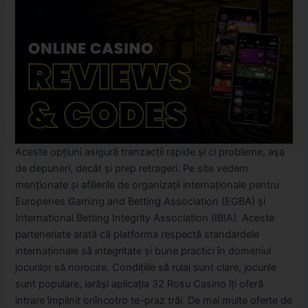
Aceste opțiuni asigură tranzacții rapide și ci probleme, aşa
de depuneri, decât și prep retrageri. Pe site vedem
menționate și afilierile de organizații internaționale pentru
Europenes Gaming and Betting Association (EGBA) și
International Betting Integrity Association (IBIA). Aceste
parteneriate arată că platforma respectă standardele
internaționale să integritate și bune practici în domeniul
jocurilor să norocire. Condițiile să rulaj sunt clare, jocurile
sunt populare, iarăşi aplicația 32 Roșu Casino îți oferă
intrare împlinit oriîncotro te-praz trăi. De mai multe oferte de