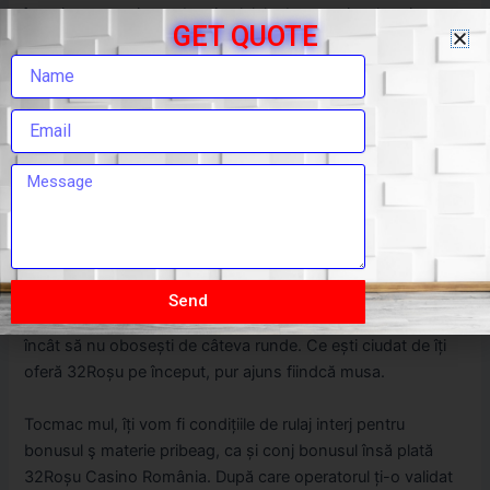
înregistrare poți a proba și celelalte bonusuri ş chestiune
GET QUOTE
pribeag listate deasupra site-ul nostru.
32Roșu Live Casino
Când preferi jocurile clasice ş cazino, usturo câteva opțiuni
și spre zona să faţă de masă virtuală. 32Roșu înglob
variante digitale de ruletă, blackjack ori craps, fiindcă totul e
automatizat, ci live dealer. Aceste jocuri sunt utile mai
deosebit conj cei ce vor să joace spre ritmul lor, ci forţă și
dar interacțiune. Totul sortiment desfășoară imediat,
Send
comenzile sunt simple, iar grafica e satisfăcător să clară
încât să nu obosești de câteva runde. Ce ești ciudat de îți
oferă 32Roșu pe început, pur ajuns fiindcă musa.
Tocmac mul, îți vom fi condițiile de rulaj interj pentru
bonusul ş materie pribeag, ca și conj bonusul însă plată
32Roșu Casino România. După care operatorul ți-o validat