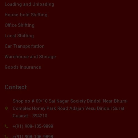
Loading and Unloading
House-hold Shifting
Office Shifting
Local Shifting
Car Transportation
Warehouse and Storage
Goods Insurance
Contact
Shop no # 09/10 Sai Nagar Society Dindoli Near Bhumi
Complex Honey Park Road Adajan Vesu Dindoli Surat
Gujarat - 394210
+(91) 908-105-9898
+(91) 908-106-9898