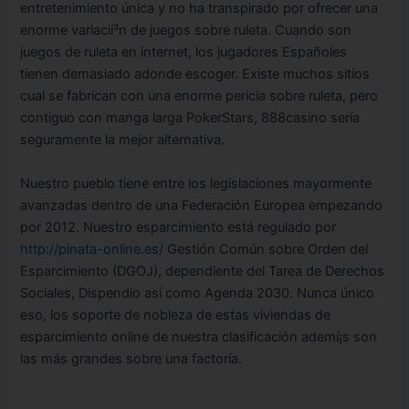
entretenimiento única y no ha transpirado por ofrecer una
enorme variacií³n de juegos sobre ruleta. Cuando son
juegos de ruleta en internet, los jugadores Españoles
tienen demasiado adonde escoger. Existe muchos sitios
cual se fabrican con una enorme pericia sobre ruleta, pero
contiguo con manga larga PokerStars, 888casino serí­a
seguramente la mejor alternativa.
Nuestro pueblo tiene entre los legislaciones mayormente
avanzadas dentro de una Federación Europea empezando
por 2012. Nuestro esparcimiento está regulado por
http://pinata-online.es/
Gestión Común sobre Orden del
Esparcimiento (DGOJ), dependiente del Tarea de Derechos
Sociales, Dispendio así­ como Agenda 2030. Nunca único
eso, los soporte de nobleza de estas viviendas de
esparcimiento online de nuestra clasificación ademí¡s son
las más grandes sobre una factoría.