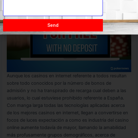
Send
Aunque los casinos en internet referente a todos resultan
sobre todo conocidos por la número de bonos de
admisión y no ha transpirado de recarga cual deben a las
usuarios, lo cual estuviese prohibido referente a España.
Con manga larga todas las tecnologías aplicadas acerca
de los mejores casinos en internet, llegan a convertirse en
focos de luces expectación a como es industria del casino
online aumente todavía de mayor, llamando la amabilidad
más profusamente grupos demográficos, acerca de