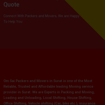
Quote
Connect With Packers and Movers, We are Happy
To Help You.
Om Sai Packers and Movers in Surat is one of the Most
Reliable, Trusted and Affordable leading Moving service
provider in Surat. We are Experts in Packing and Moving,
Loading and Unloading, Local Shifting, House Shifting,
Office Shifting, Vehicle shifting (Car, bike etc.), insurance