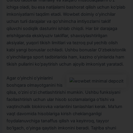
Ushbu tadbirlar mahalliy va xalqaro musobaqalarni o'z
ichiga oladi, bu esa natijalarni bashorat qilish uchun ko'plab
imkoniyatlarni taqdim etadi. Wowbet doimiy o'yinchilar
uchun turli darajalar va qo'shimcha imtiyozlarni taklif
qiluvchi sodiqlik dasturini ishlab chiqdi. Har bir darajaga
erishilganda eksklyuziv takliflar, shaxsiylashtirilgan
aksiyalar, yuqori tikish limitlari va tezroq pul yechib olish
kabi yangi bonuslar ochiladi. Ushbu bonuslar O'zbekistonlik
o'yinchilarga sport tadbirlarida ham, kazino o'yinlarida ham
tikish pullarini ko'paytirish uchun ajoyib imkoniyat yaratadi.
Agar o'yinchi o'yinlarini
boshqara olmayotganini his
qilsa, o'zini o'zi chetlashtirishi mumkin. Ushbu funksiyani
faollashtirish uchun ular hisob sozlamalariga o'tishi va
vaqtinchalik blokirovka variantini tanlashlari kerak. Ma'lum
vaqt davomida hisoblariga kirish cheklanganligi
foydalanuvchiga tanaffus qilish va keyinroq, tayyor
bo'lgach, o'yinga qaytish imkonini beradi. Tajriba shuni