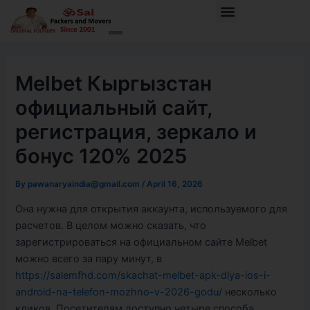
Skip
Post
Menu
to
navigation
content
Melbet Кыргызстан
официальный сайт,
регистрация, зеркало и
бонус 120% 2025
By
pawanaryaindia@gmail.com
/
April 16, 2026
Она нужна для открытия аккаунта, используемого для
расчетов. В целом можно сказать, что
зарегистрироваться на официальном сайте Melbet
можно всего за пару минут, в
https://salemfhd.com/skachat-melbet-apk-dlya-ios-i-
android-na-telefon-mozhno-v-2026-godu/
несколько
кликов. Посетителям доступно четыре способа