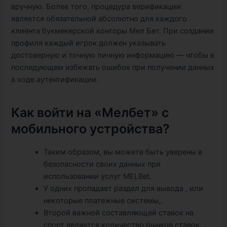
вручную. Более того, процедура верификации
является обязательной абсолютно для каждого
клиента букмекерской конторы Мел Бет. При создании
профиля каждый игрок должен указывать
достоверную и точную личную информацию — чтобы в
последующем избежать ошибок при получении данных
в ходе аутентификации.
Как войти на «Мелбет» с
мобильного устройства?
Таким образом, вы можете быть уверены в
безопасности своих данных при
использовании услуг MELBet.
У одних пропадает раздел для вывода , или
некоторые платежные системы,.
Второй важной составляющей ставок на
спорт является количество рынков ставок.