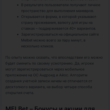
В результате пользователи получают личное
пространство для выполнения маневров.
Открывается форма, в которой указывают
страну проживания, валюту для игры на
ставках – поддерживается 40+ вариантов.
Зарегистрироваться на официальном сайте
Melbet можно всего за пару минут, в
несколько кликов.
По опыту можно сказать, что впоследствии его можно
будет сменить по своему усмотрению. Да, игроки
могут зарегистрироваться через мобильное
приложение на ОС Андроид и Айос. Алгоритм
создания учетной записи ничем не отличается от
десктопного варианта, на выбор четыре способа
открытия счета.
MELBet – Бонусы и акции для