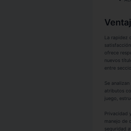
Ventaj
La rapidez 
satisfacció
ofrece resp
nuevos títu
entre seccio
Se analizan
atributos c
juego, estr
Privacidad 
manejo de d
seguridad af