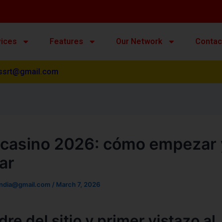
vices
Features
Our Network
Contac
ssrt@gmail.com
 casino 2026: cómo empezar 
ar
india@gmail.com
/
March 7, 2026
re del sitio y primer vistazo al