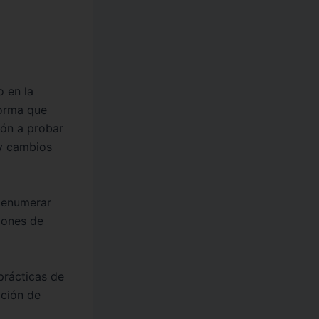
o en la
forma que
ión a probar
 y cambios
n enumerar
iones de
prácticas de
pción de