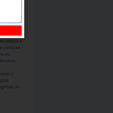
entir que
las
e privacidad
 en plazos y
e políticas
no.es
,
ancieras.
cenan y
gital
egridad de