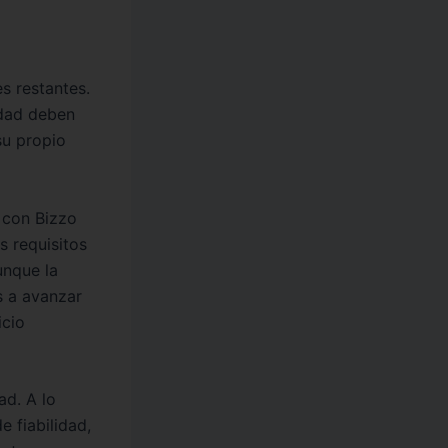
es restantes.
idad deben
su propio
 con Bizzo
s requisitos
unque la
s a avanzar
icio
ad. A lo
e fiabilidad,