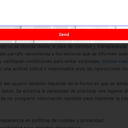
 de protección de datos personales, los jugadores deben s
 están a salvo. Aunque el texto no describe explícitamente 
 usadas, el cumplimiento de buenas prácticas y políticas d
n punto importante para la seguridad general.
Send
retiros se aborda desde la idea de claridad y transparencia
ste párrafo recomienda a los lectores que se informen sobr
 y verifiquen condiciones para evitar sorpresas,
bizzoo-casi
 una actitud crítica y responsable ante las operaciones fin
d del usuario también depende de la forma en que se alma
datos. Se enfatiza la necesidad de practicar una higiene di
de no compartir información sensible para mantener la int
ansparencia en políticas de cookies y privacidad
esibilidad para distintos dispositivos