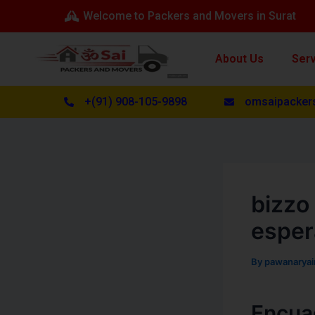
Skip
Post
Welcome to Packers and Movers in Surat
to
navigation
content
About Us
Ser
+(91) 908-105-9898
omsaipacker
bizzo
esper
By
pawanarya
Encuad