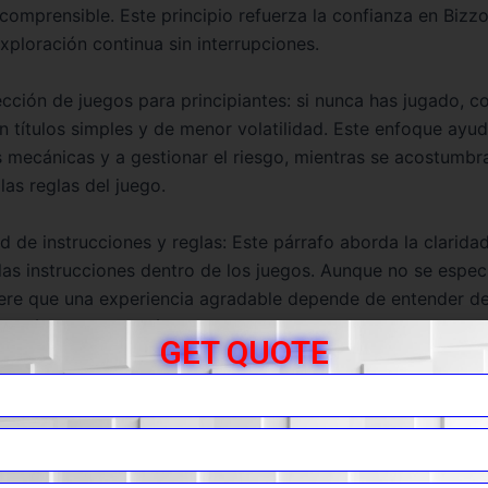
 comprensible. Este principio refuerza la confianza en Bizz
xploración continua sin interrupciones.
ección de juegos para principiantes: si nunca has jugado, c
 títulos simples y de menor volatilidad. Este enfoque ayud
s mecánicas y a gestionar el riesgo, mientras se acostumbra
 las reglas del juego.
d de instrucciones y reglas: Este párrafo aborda la claridad
las instrucciones dentro de los juegos. Aunque no se especi
iere que una experiencia agradable depende de entender de
 y qué opciones están disponibles. En Bizzo Casino, una pr
GET QUOTE
s reglas podría reducir el abandono temprano y aumentar la
iones de juego.
iamiento y buenas prácticas