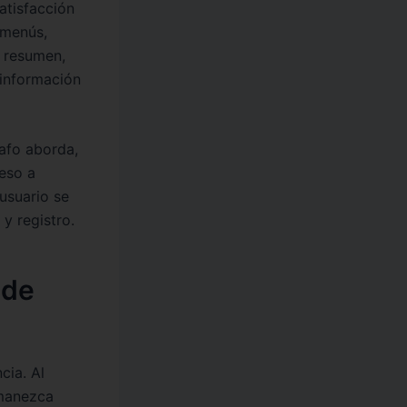
atisfacción
 menús,
n resumen,
 información
afo aborda,
ceso a
 usuario se
y registro.
 de
cia. Al
rmanezca