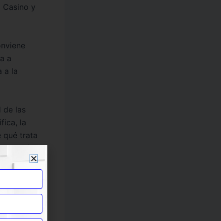
o Casino y
onviene
a a
 a la
 de las
fica, la
 qué trata
esentación
 confianza