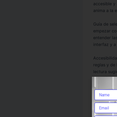
accesible y
anima a la e
Guía de sel
empezar con
entender la
interfaz y a
Accesibilida
reglas y de 
lectura sug
cada título
clara de la
en las decis
Licenc