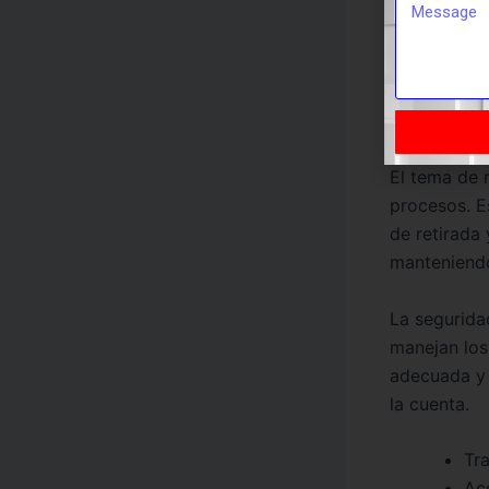
En términos
sus detalles
tecnologías
claras es u
El tema de 
procesos. E
de retirada
manteniendo
La segurida
manejan los 
adecuada y 
la cuenta.
Tr
Acc