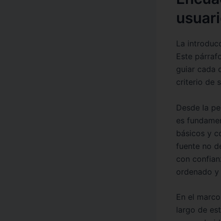
usuar
La introducc
Este párraf
guiar cada 
criterio de 
Desde la pe
es fundament
básicos y c
fuente no de
con confian
ordenado y 
En el marco 
largo de est