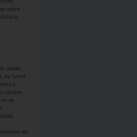
ectura
cas sobre
ilitario.
eso desde
ca, de forma
ueñas y
s táctiles
 no se
a
didad.
 facilidad de