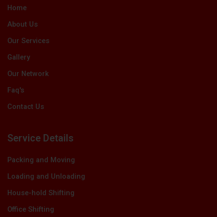
k
e
n
a
Home
r
m
About Us
Our Services
Gallery
Our Network
Faq's
Contact Us
Service Details
Packing and Moving
Loading and Unloading
House-hold Shifting
Office Shifting