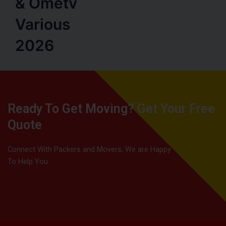
& Ometv
Various
2026
Ready To Get Moving? Get Your Free
Quote
Connect With Packers and Movers, We are Happy
To Help You.