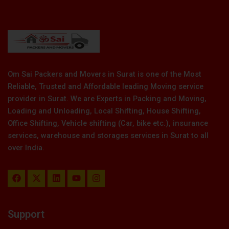
Om Sai Packers and Movers in Surat is one of the Most
Reliable, Trusted and Affordable leading Moving service
provider in Surat. We are Experts in Packing and Moving,
Loading and Unloading, Local Shifting, House Shifting,
Office Shifting, Vehicle shifting (Car, bike etc.), insurance
services, warehouse and storages services in Surat to all
over India.
F
X
L
Y
I
a
-
i
o
n
c
t
n
u
s
e
w
k
t
t
b
i
e
u
a
Support
o
t
d
b
g
o
t
i
e
r