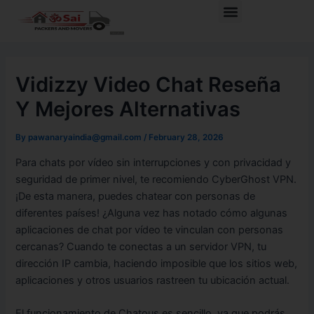
Skip
Post
Menu
to
navigation
content
Vidizzy Video Chat Reseña
Y Mejores Alternativas
By
pawanaryaindia@gmail.com
/
February 28, 2026
Para chats por vídeo sin interrupciones y con privacidad y
seguridad de primer nivel, te recomiendo CyberGhost VPN.
¡De esta manera, puedes chatear con personas de
diferentes países! ¿Alguna vez has notado cómo algunas
aplicaciones de chat por vídeo te vinculan con personas
cercanas? Cuando te conectas a un servidor VPN, tu
dirección IP cambia, haciendo imposible que los sitios web,
aplicaciones y otros usuarios rastreen tu ubicación actual.
El funcionamiento de Chatous es sencillo, ya que podrás