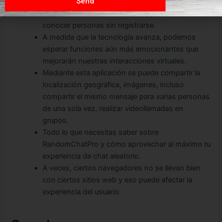
Send
Chatki sigue siendo una opción destacada en el
mundo del video chat aleatorio, permitiendo
conocer personas sin registrarse.
A medida que la tecnología avanza, podemos
esperar funciones aún más emocionantes que
mejorarán nuestras interacciones virtuales.
Mediante esta aplicación se puede compartir la
localización geográfica, imágenes, incluso
compartir el mismo mensaje para varias personas
de una sola vez, realizar videollamadas en
grupos.
Todo lo que necesitas saber sobre
RandomChatPro y cómo aprovechar al máximo tu
experiencia de chat aleatorio.
A veces, ciertos navegadores no se llevan bien
con ciertos sitios web y eso puede afectar la
experiencia del usuario.